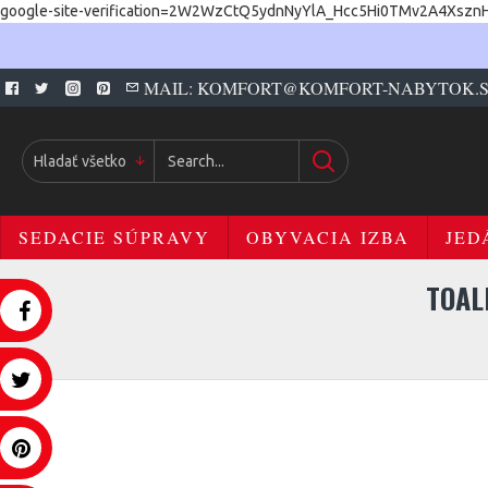
google-site-verification=2W2WzCtQ5ydnNyYlA_Hcc5Hi0TMv2A4Xszn
MAIL: KOMFORT@KOMFORT-NABYTOK.
Hladať všetko
SEDACIE SÚPRAVY
OBYVACIA IZBA
JED
TOAL