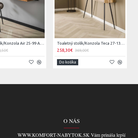
Toaletný stolík/Konzola Air 25-99 Acacia drevo
Toaletný stolík/Konzola Teca 27-13 Teak drevo
258,30€
8,50€
369,00€
Do košíka
O NÁS
WWW.KOMFORT-NABYTOK.SK Vám prináša lepší