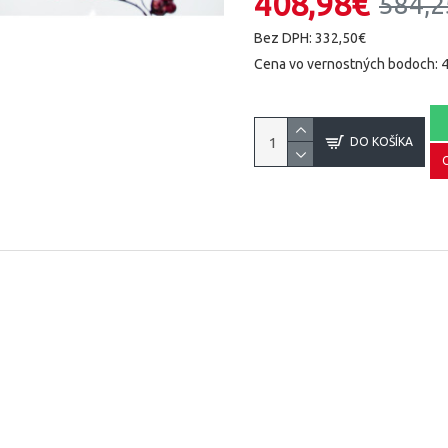
408,98€
584,2
Bez DPH: 332,50€
Cena vo vernostných bodoch: 
DO KOŠÍKA