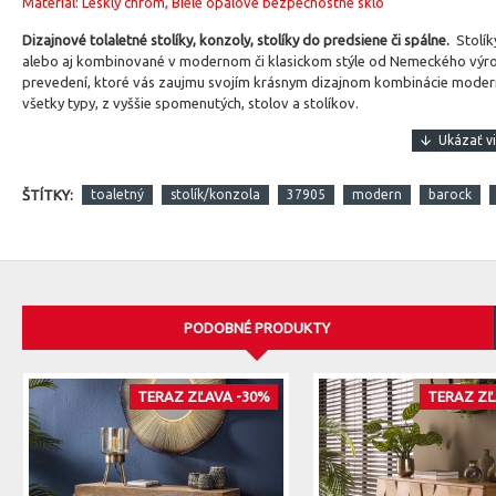
Material: Lesklý chróm, Biele opálové bezpečnostné sklo
Dizajnové tolaletné stolíky, konzoly, stolíky do predsiene či spálne.
Stolík
alebo aj kombinované v modernom či klasickom stýle od Nemeckého výrob
prevedení, ktoré vás zaujmu svojím krásnym dizajnom kombinácie mode
všetky typy, z vyššie spomenutých, stolov a stolíkov.
ŠTÍTKY:
toaletný
stolík/konzola
37905
modern
barock
PODOBNÉ PRODUKTY
TERAZ ZĽAVA -30%
TERAZ ZĽ