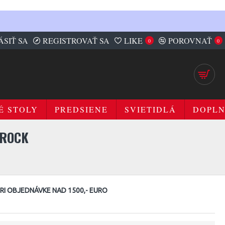
ÁSIŤ SA
REGISTROVAŤ SA
LIKE
POROVNAŤ
0
0
É STOLY
PREDSIENE
SVIETIDLÁ
DOPL
AROCK
I OBJEDNÁVKE NAD 1500,- EURO