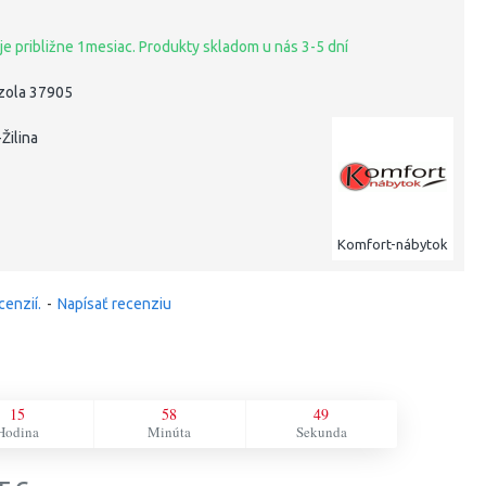
je približne 1mesiac. Produkty skladom u nás 3-5 dní
nzola 37905
Žilina
Komfort-nábytok
cenzií.
-
Napísať recenziu
15
58
48
Hodina
Minúta
Sekunda