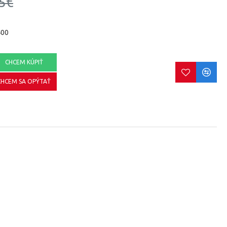
5€
400
CHCEM KÚPIŤ
CHCEM SA OPÝTAŤ