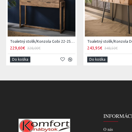
Toaletný stolík/Konzola Gobi 22-25 Mango drevo
229,60€
243,95€
328,00€
348,50€
Do košíka
Do košíka
INFORMÁC
O nás