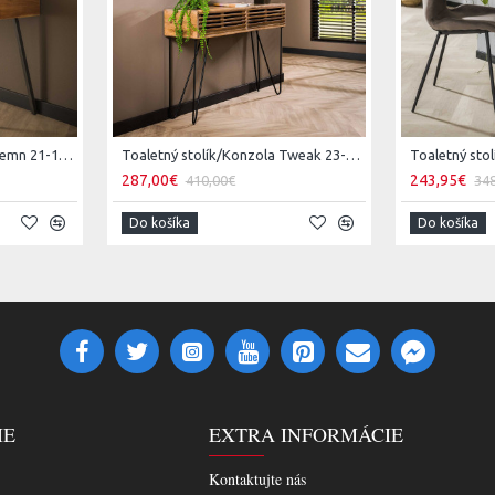
Toaletný stolík/Konzola Demn 21-18 Acacia drevo
Toaletný stolík/Konzola Tweak 23-90 Mango drevo
287,00€
243,95€
410,00€
34
Do košíka
Do košíka
IE
EXTRA INFORMÁCIE
Kontaktujte nás