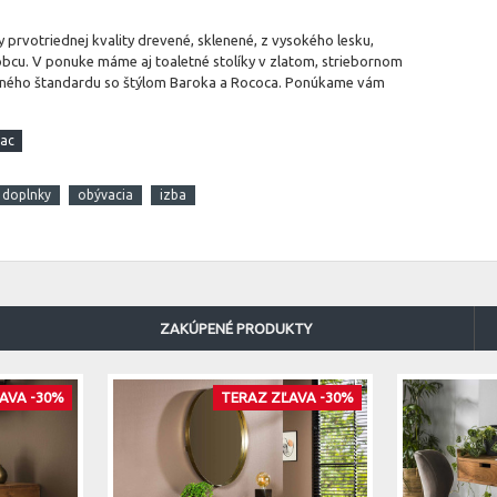
y prvotriednej kvality drevené, sklenené, z vysokého lesku,
cu. V ponuke máme aj toaletné stolíky v zlatom, striebornom
rného štandardu so štýlom Baroka a Rococa. Ponúkame vám
doplnky
obývacia
izba
ZAKÚPENÉ PRODUKTY
AVA -30%
TERAZ ZĽAVA -30%