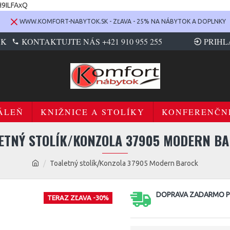
H9ILFAxQ
WWW.KOMFORT-NABYTOK.SK - ZĽAVA - 25% NA NÁBYTOK A DOPLNKY
SK
KONTAKTUJTE NÁS +421 910 955 255
PRIHL
ÁLEŇ
KNIŽNICE A STOLÍKY
KONFERENČN
ETNÝ STOLÍK/KONZOLA 37905 MODERN B
Toaletný stolík/Konzola 37905 Modern Barock
DOPRAVA ZADARMO PR
TERAZ ZĽAVA -30%