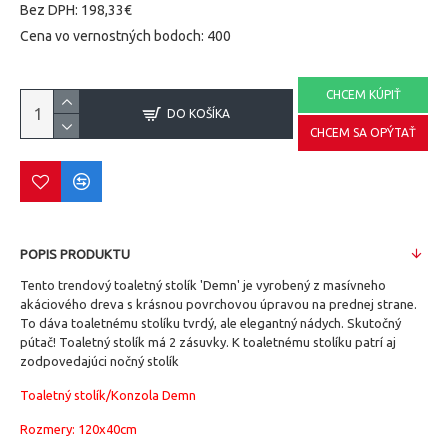
Bez DPH: 198,33€
Cena vo vernostných bodoch: 400
CHCEM KÚPIŤ
DO KOŠÍKA
CHCEM SA OPÝTAŤ
POPIS PRODUKTU
Tento trendový toaletný stolík 'Demn' je vyrobený z masívneho
akáciového dreva s krásnou povrchovou úpravou na prednej strane.
To dáva toaletnému stolíku tvrdý, ale elegantný nádych.
Skutočný
pútač!
Toaletný stolík má 2 zásuvky.
K toaletnému stolíku patrí aj
zodpovedajúci nočný stolík
Toaletný stolík/Konzola Demn
Rozmery: 120x40cm