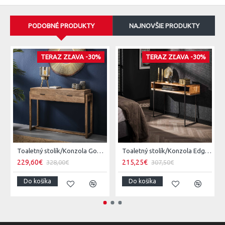
PODOBNÉ PRODUKTY
NAJNOVŠIE PRODUKTY
TERAZ ZĽAVA -30%
TERAZ ZĽAVA -30%
Toaletný stolík/Konzola Gobi 22-25 Mango drevo
Toaletný stolík/Konzola Edge 23-57 Acacia drevo
229,60€
215,25€
328,00€
307,50€
Do košíka
Do košíka