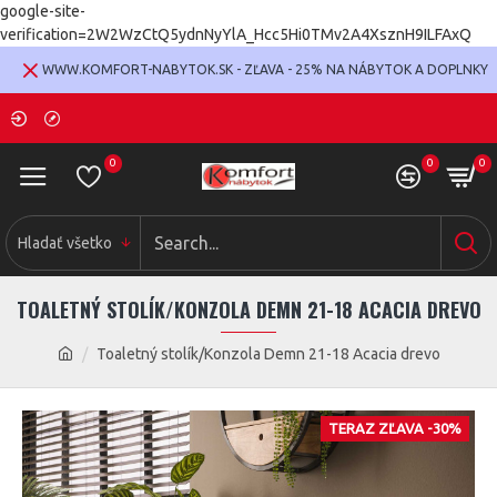
google-site-
verification=2W2WzCtQ5ydnNyYlA_Hcc5Hi0TMv2A4XsznH9ILFAxQ
WWW.KOMFORT-NABYTOK.SK - ZĽAVA - 25% NA NÁBYTOK A DOPLNKY
0
0
0
Hladať všetko
TOALETNÝ STOLÍK/KONZOLA DEMN 21-18 ACACIA DREVO
Toaletný stolík/Konzola Demn 21-18 Acacia drevo
TERAZ ZĽAVA -30%