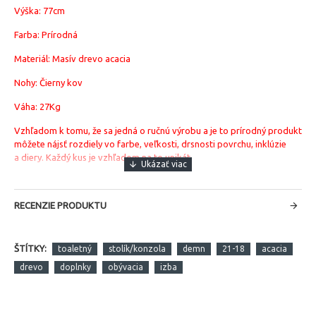
Výška: 77cm
Farba: Prírodná
Materiál: Masív drevo acacia
Nohy: Čierny kov
Váha: 27Kg
Vzhľadom k tomu, že sa jedná o ručnú výrobu a je to prírodný produkt
môžete nájsť rozdiely vo farbe, veľkosti, drsnosti povrchu, inklúzie
a diery. Každý kus je vzhľadom na to unikát.
RECENZIE PRODUKTU
ŠTÍTKY:
toaletný
stolík/konzola
demn
21-18
acacia
drevo
doplnky
obývacia
izba