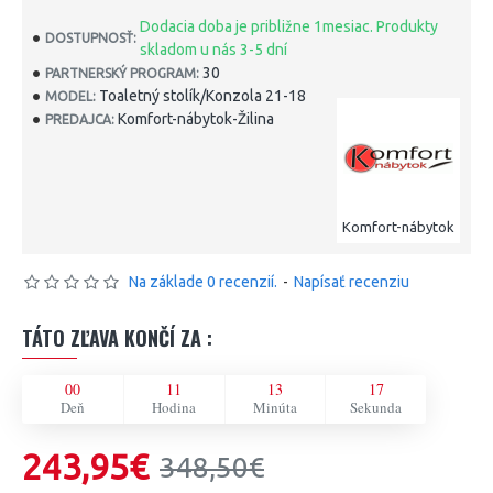
Dodacia doba je približne 1mesiac. Produkty
DOSTUPNOSŤ:
skladom u nás 3-5 dní
30
PARTNERSKÝ PROGRAM:
Toaletný stolík/Konzola 21-18
MODEL:
Komfort-nábytok-Žilina
PREDAJCA:
Komfort-nábytok
Na základe 0 recenzií.
-
Napísať recenziu
TÁTO ZĽAVA KONČÍ ZA :
00
11
13
17
Deň
Hodina
Minúta
Sekunda
243,95€
348,50€