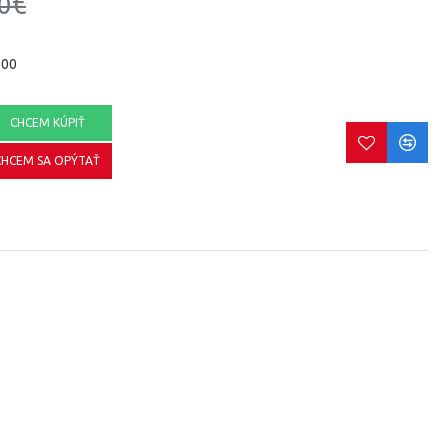
0€
500
CHCEM KÚPIŤ
CHCEM SA OPÝTAŤ