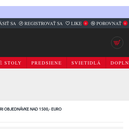
ÁSIŤ SA
REGISTROVAŤ SA
LIKE
POROVNAŤ
0
0
É STOLY
PREDSIENE
SVIETIDLÁ
DOPL
I OBJEDNÁVKE NAD 1500,- EURO