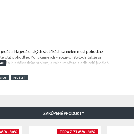
 jedálni.
Na jedálenských stoličkách sa nielen musí pohodlne
te cítiť pohodlne. Ponúkame ich v rôznych štýloch, takže si
 hodia k jedálenským stolom, a tak si môžete zladiť celú jedáleň.
vice
jedáleň
ZAKÚPENÉ PRODUKTY
AVA -30%
TERAZ ZĽAVA -30%