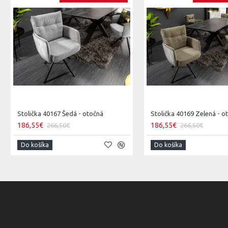
Stolička 40167 Šedá - otočná
Stolička 40169 Zelená - o
186,55€
186,55€
266,50€
266,50€
Do košíka
Do košíka