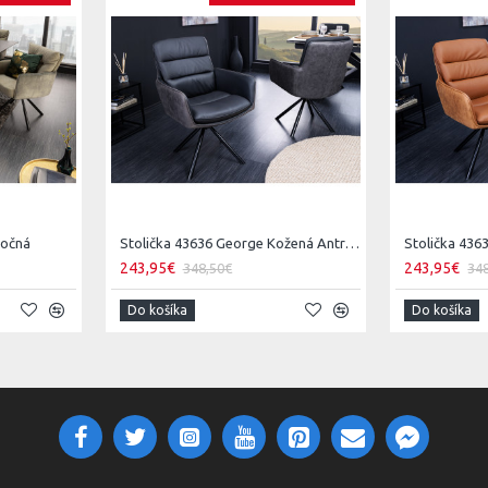
točná
Stolička 43636 George Kožená Antracit
243,95€
243,95€
348,50€
34
Do košíka
Do košíka