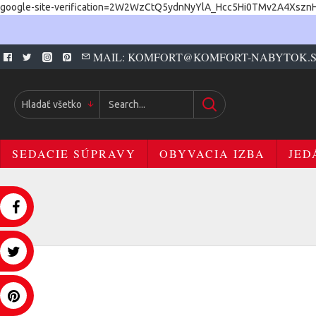
google-site-verification=2W2WzCtQ5ydnNyYlA_Hcc5Hi0TMv2A4Xszn
MAIL: KOMFORT@KOMFORT-NABYTOK.
Hladať všetko
SEDACIE SÚPRAVY
OBYVACIA IZBA
JED