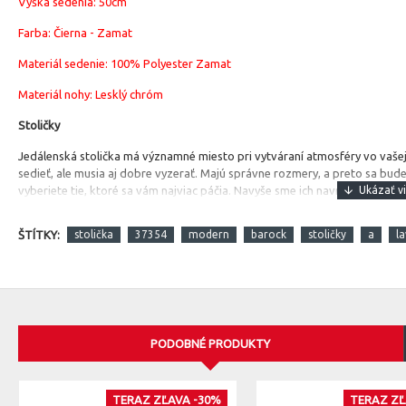
Výška sedenia: 50cm
Farba: Čierna - Zamat
Materiál sedenie:
100% Polyester Zamat
Materiál nohy: Lesklý chróm
Stoličky
Jedálenská stolička má významné miesto pri vytváraní atmosféry vo vašej
sedieť, ale musia aj dobre vyzerať. Majú správne rozmery, a preto sa bude
vyberiete tie, ktoré sa vám najviac páčia. Navyše sme ich navrhli tak, že sa
ŠTÍTKY:
stolička
37354
modern
barock
stoličky
a
la
PODOBNÉ PRODUKTY
TERAZ ZĽAVA -30%
TERAZ ZĽ