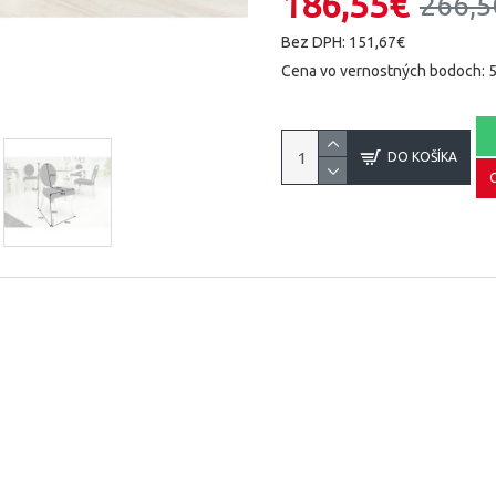
186,55€
266,5
Bez DPH: 151,67€
Cena vo vernostných bodoch: 
DO KOŠÍKA