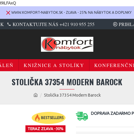
H9ILFAxQ
WWW.KOMFORT-NABYTOK.SK - ZĽAVA - 25% NA NÁBYTOK A DOPLNKY
SK
KONTAKTUJTE NÁS +421 910 955 255
PRIHL
ÁLEŇ
KNIŽNICE A STOLÍKY
KONFERENČN
STOLIČKA 37354 MODERN BAROCK
Stolička 37354 Modern Barock
DOPRAVA ZADARMO PR
BESTSELLERS
TERAZ ZĽAVA -30%