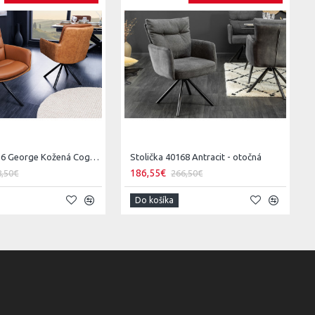
Stolička 43636 George Kožená Cognac
Stolička 40168 Antracit - otočná
186,55€
8,50€
266,50€
Do košíka