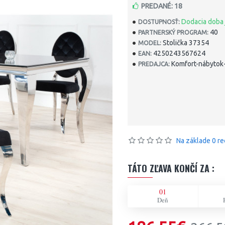
PREDANÉ: 18
Dodacia doba 
DOSTUPNOSŤ:
40
PARTNERSKÝ PROGRAM:
Stolička 37354
MODEL:
4250243567624
EAN:
Komfort-nábytok-
PREDAJCA:
Na základe 0 re
TÁTO ZĽAVA KONČÍ ZA :
01
Deň