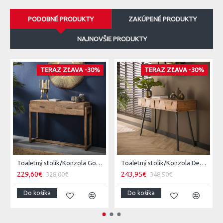
PODOBNÉ PRODUKTY
ZAKÚPENÉ PRODUKTY
NAJNOVŠIE PRODUKTY
TERAZ ZĽAVA -30%
TERAZ ZĽAVA -30%
Toaletný stolík/Konzola Gobi 22-25 Mango drevo
Toaletný stolík/Konzola Demn 21-18 Acacia drevo
229,60€
243,95€
328,00€
348,50€
Do košíka
Do košíka