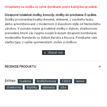
Ornamenty na stolíku sú ručne dorábané, preto každý kus je unikát.
Dizajnové tolaletné stolíky, konzoly, stolíky do predsiene či spálne.
Stolíky prvotriednej kvality drevené, sklenené, z vysokého lesku,
alebo aj kombinované v modernom či klasickom stýle od Nemeckého
výrobcu. V ponuke máme aj toaletné stolíky v zlatom, striebornom
prevedení, ktoré vás zaujmu svojím krásnym dizajnom kombinácie
moderného štandardu so štýlom Baroka a Rococa. Ponúkame vám
všetky typy, z vyššie spomenutých, stolov a stolíkov.
RECENZIE PRODUKTU
ŠTÍTKY:
toaletný
stolík/konzola
15634
venice
strieborná
doplnky
obývacia
izba