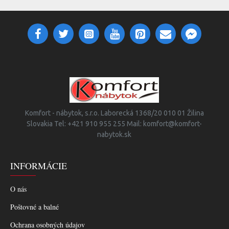
Komfort - nábytok, s.r.o. Laborecká 1368/20 010 01 Žilina
Slovakia Tel: +421 910 955 255 Mail: komfort@komfort-
nabytok.sk
INFORMÁCIE
O nás
Poštovné a balné
Ochrana osobných údajov