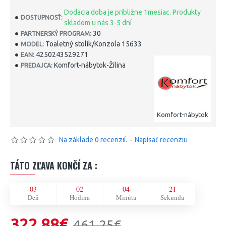
Dodacia doba je približne 1mesiac. Produkty
DOSTUPNOSŤ:
skladom u nás 3-5 dní
30
PARTNERSKÝ PROGRAM:
Toaletný stolík/Konzola 15633
MODEL:
4250243529271
EAN:
Komfort-nábytok-Žilina
PREDAJCA:
Komfort-nábytok
Na základe 0 recenzií.
-
Napísať recenziu
TÁTO ZĽAVA KONČÍ ZA :
03
02
04
21
Deň
Hodina
Minúta
Sekunda
322,88€
461,25€