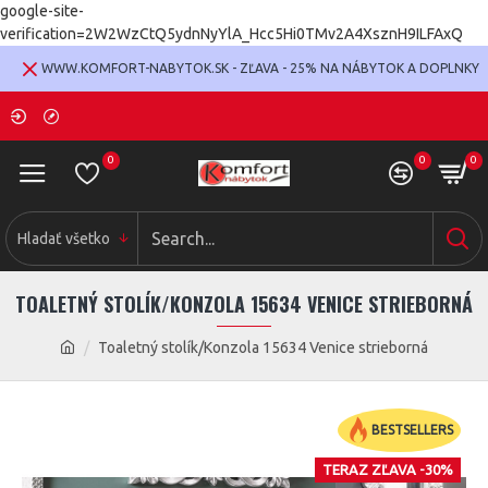
google-site-
verification=2W2WzCtQ5ydnNyYlA_Hcc5Hi0TMv2A4XsznH9ILFAxQ
WWW.KOMFORT-NABYTOK.SK - ZĽAVA - 25% NA NÁBYTOK A DOPLNKY
0
0
0
Hladať všetko
TOALETNÝ STOLÍK/KONZOLA 15634 VENICE STRIEBORNÁ
Toaletný stolík/Konzola 15634 Venice strieborná
BESTSELLERS
TERAZ ZĽAVA -30%