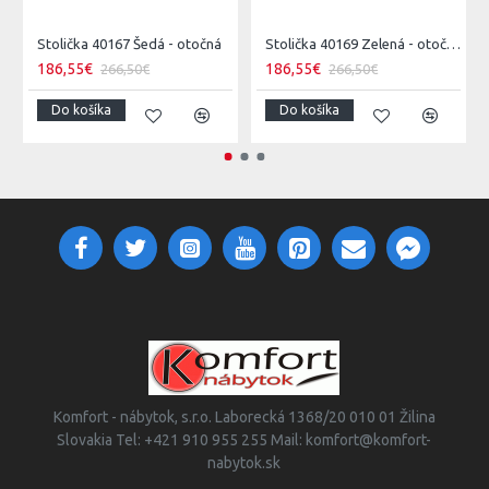
Stolička 40167 Šedá - otočná
Stolička 40169 Zelená - otočná
186,55€
186,55€
266,50€
266,50€
Do košíka
Do košíka
Komfort - nábytok, s.r.o. Laborecká 1368/20 010 01 Žilina
Slovakia Tel: +421 910 955 255 Mail: komfort@komfort-
nabytok.sk