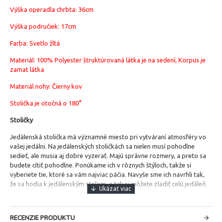
Výška operadla chrbta: 36cm
Výška područiek: 17cm
Farba: Svetlo žltá
Materiál:
100% Polyester štruktúrovaná látka je na sedení, Korpus je
zamat látka
Materiál nohy: Čierny kov
Stolička je otočná o 180°
Stoličky
Jedálenská stolička má významné miesto pri vytváraní atmosféry vo
vašej jedálni.
Na jedálenských stoličkách sa nielen musí pohodlne
sedieť, ale musia aj dobre vyzerať. Majú správne rozmery, a preto sa
budete cítiť pohodlne. Ponúkame ich v rôznych štýloch, takže si
vyberiete tie, ktoré sa vám najviac páčia. Navyše sme ich navrhli tak,
že sa hodia k jedálenským stolom, a tak si môžete zladiť celú jedáleň.
RECENZIE PRODUKTU