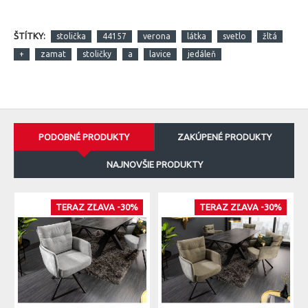
ŠTÍTKY:
stolička
44157
verona
látka
svetlo
žltá
+
zamat
stoličky
a
lavice
jedáleň
PODOBNÉ PRODUKTY
ZAKÚPENÉ PRODUKTY
NAJNOVŠIE PRODUKTY
TERAZ ZĽAVA -30%
TERAZ ZĽAVA -30%