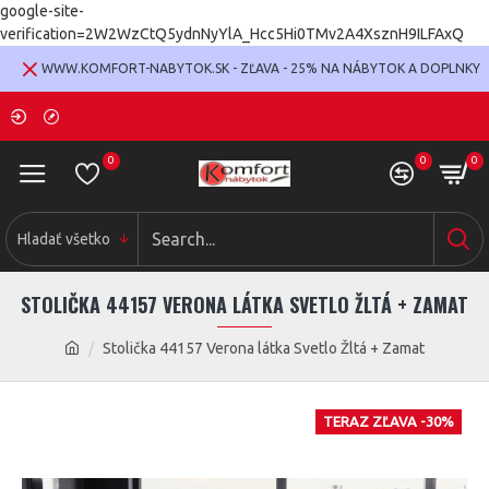
google-site-
verification=2W2WzCtQ5ydnNyYlA_Hcc5Hi0TMv2A4XsznH9ILFAxQ
WWW.KOMFORT-NABYTOK.SK - ZĽAVA - 25% NA NÁBYTOK A DOPLNKY
0
0
0
Hladať všetko
STOLIČKA 44157 VERONA LÁTKA SVETLO ŽLTÁ + ZAMAT
Stolička 44157 Verona látka Svetlo Žltá + Zamat
TERAZ ZĽAVA -30%