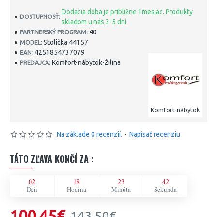
Dodacia doba je približne 1mesiac. Produkty
DOSTUPNOSŤ:
skladom u nás 3-5 dní
40
PARTNERSKÝ PROGRAM:
Stolička 44157
MODEL:
4251854737079
EAN:
Komfort-nábytok-Žilina
PREDAJCA:
Komfort-nábytok
Na základe 0 recenzií.
-
Napísať recenziu
TÁTO ZĽAVA KONČÍ ZA :
02
18
23
42
Deň
Hodina
Minúta
Sekunda
100,45€
143,50€