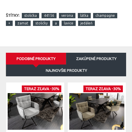
ŠTÍTKY:
stolička
44156
verona
látka
champagne
+
zamat
stoličky
a
lavice
jedáleň
PODOBNÉ PRODUKTY
ZAKÚPENÉ PRODUKTY
NAJNOVŠIE PRODUKTY
TERAZ ZĽAVA -30%
TERAZ ZĽAVA -30%