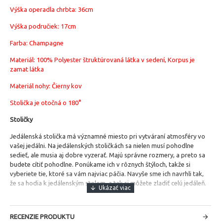
Výška operadla chrbta: 36cm
Výška područiek: 17cm
Farba: Champagne
Materiál:
100% Polyester štruktúrovaná látka v sedení, Korpus je
zamat látka
Materiál nohy: Čierny kov
Stolička je otočná o 180°
Stoličky
Jedálenská stolička má významné miesto pri vytváraní atmosféry vo
vašej jedálni.
Na jedálenských stoličkách sa nielen musí pohodlne
sedieť, ale musia aj dobre vyzerať. Majú správne rozmery, a preto sa
budete cítiť pohodlne. Ponúkame ich v rôznych štýloch, takže si
vyberiete tie, ktoré sa vám najviac páčia. Navyše sme ich navrhli tak,
že sa hodia k jedálenským stolom, a tak si môžete zladiť celú jedáleň.
RECENZIE PRODUKTU