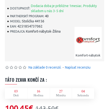
Dodacia doba je približne 1mesiac. Produkty
DOSTUPNOSŤ:
skladom u nás 3-5 dní
40
PARTNERSKÝ PROGRAM:
Stolička 44156
MODEL:
4251854737062
EAN:
Komfort-nábytok-Žilina
PREDAJCA:
Komfort-nábytok
Na základe 0 recenzií.
-
Napísať recenziu
TÁTO ZĽAVA KONČÍ ZA :
03
16
27
04
Deň
Hodina
Minúta
Sekunda
100,45€
143,50€