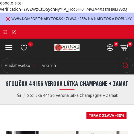
google-site-
verification=2W2WzCtQ5ydnNyYlA_Hcc5Hi0TMv2A4XsznH9ILFAxQ
WWW.KOMFORT-NABYTOK.SK - ZĽAVA - 25% NA NÁBYTOK A DOPLNKY
0
0
0
Hladať všetko
STOLIČKA 44156 VERONA LÁTKA CHAMPAGNE + ZAMAT
Stolička 44156 Verona látka Champagne + Zamat
TERAZ ZĽAVA -30%