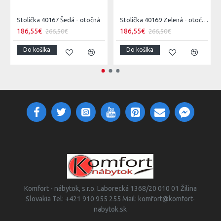
Stolička 40167 Šedá - otočná
Stolička 40169 Zelená - otočná
186,55€
186,55€
266,50€
266,50€
Do košíka
Do košíka
Komfort - nábytok, s.r.o. Laborecká 1368/20 010 01 Žilina
Slovakia Tel: +421 910 955 255 Mail: komfort@komfort-
nabytok.sk