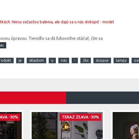
kách. Niesu súčasťou balenia, ale dajú sa u nás dokúpiť - model
hovou úpravou.
Tienidlo sa dá ľubovoľne otáčať, čím sa
rodukt
je
skladom
u
nás
-
2ks
stojace
lampy
os
AVA -30%
TERAZ ZĽAVA -30%