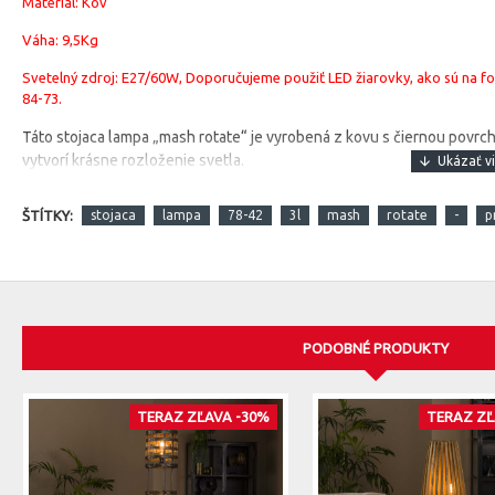
Materiál: Kov
Váha: 9,5Kg
Svetelný zdroj: E27/60W, Doporučujeme použiť LED žiarovky, ako sú na fot
84-73.
Táto stojaca lampa „mash rotate“ je vyrobená z kovu s čiernou povrc
vytvorí krásne rozloženie svetla.
ŠTÍTKY:
stojaca
lampa
78-42
3l
mash
rotate
-
p
PODOBNÉ PRODUKTY
TERAZ ZĽAVA -30%
TERAZ ZĽ