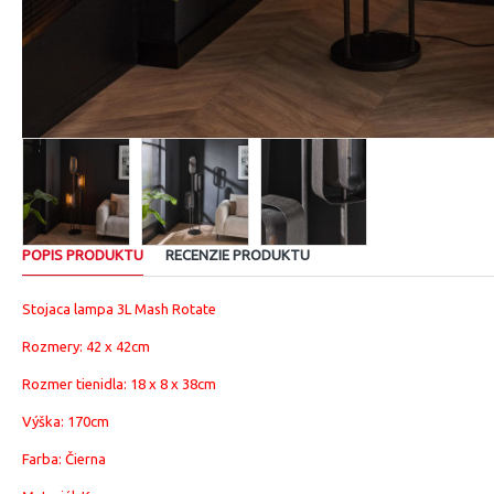
POPIS PRODUKTU
RECENZIE PRODUKTU
Stojaca lampa 3L Mash Rotate
Rozmery:
42 x
42cm
Rozmer tienidla: 18 x 8 x 38cm
Výška: 170cm
Farba: Čierna