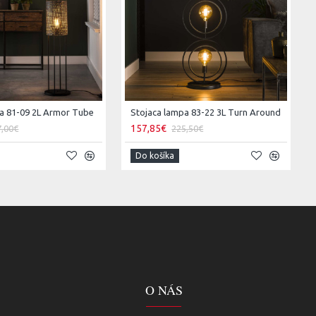
a 81-09 2L Armor Tube
Stojaca lampa 83-22 3L Turn Around
157,85€
7,00€
225,50€
Do košíka
O NÁS