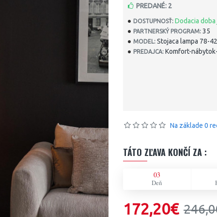
PREDANÉ: 2
Dodacia doba 
DOSTUPNOSŤ:
35
PARTNERSKÝ PROGRAM:
Stojaca lampa 78-4
MODEL:
Komfort-nábytok-
PREDAJCA:
Na základe 0 re
TÁTO ZĽAVA KONČÍ ZA :
03
Deň
172,20€
246,0