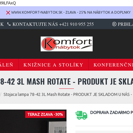
H9ILFAxQ
WWW.KOMFORT-NABYTOK.SK - ZĽAVA - 25% NA NÁBYTOK A DOPLNKY
SK
KONTAKTUJTE NÁS +421 910 955 255
PRIHL
ÁLEŇ
KNIŽNICE A STOLÍKY
KONFERENČN
8-42 3L MASH ROTATE - PRODUKT JE SKL
Stojaca lampa 78-42 3L Mash Rotate - PRODUKT JE SKLADOM U NÁS -
DOPRAVA ZADARMO PR
TERAZ ZĽAVA -30%