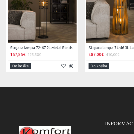
Stojaca lampa 72-67 2L Metal Blinds
Stojaca lampa 74-46 3L L
157,85€
287,00€
225,50€
410,00€
Do košíka
Do košíka
INFORMÁC