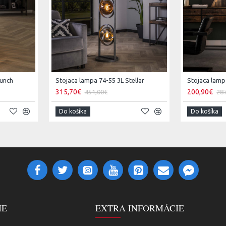
aunch
Stojaca lampa 74-55 3L Stellar
Stojaca lamp
315,70€
200,90€
451,00€
28
Do košíka
Do košíka
IE
EXTRA INFORMÁCIE