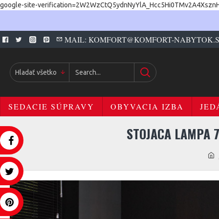
google-site-verification=2W2WzCtQ5ydnNyYlA_Hcc5Hi0TMv2A4Xszn
MAIL: KOMFORT@KOMFORT-NABYTOK.
Hladať všetko
SEDACIE SÚPRAVY
OBYVACIA IZBA
JED
STOJACA LAMPA 7