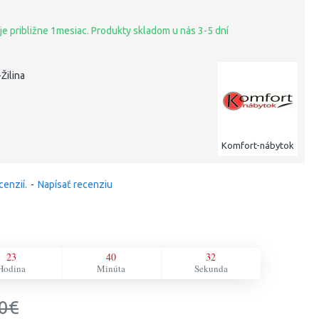
je približne 1mesiac. Produkty skladom u nás 3-5 dní
2
Žilina
Komfort-nábytok
cenzií.
-
Napísať recenziu
23
40
31
Hodina
Minúta
Sekunda
0€