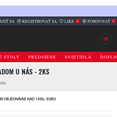
ÁSIŤ SA
REGISTROVAŤ SA
LIKE
POROVNAŤ
0
0
É STOLY
PREDSIENE
SVIETIDLÁ
DOPL
ADOM U NÁS - 2KS
 2Ks
I OBJEDNÁVKE NAD 1500,- EURO