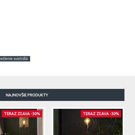
vetlenie-svietidlá
NAJNOVŠIE PRODUKTY
TERAZ ZĽAVA -30%
TERAZ ZĽAVA -30%