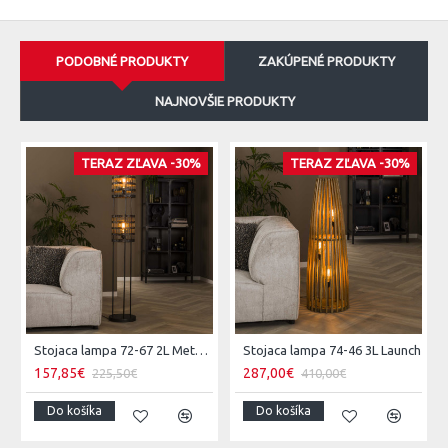
PODOBNÉ PRODUKTY
ZAKÚPENÉ PRODUKTY
NAJNOVŠIE PRODUKTY
TERAZ ZĽAVA -30%
TERAZ ZĽAVA -30%
Stojaca lampa 72-67 2L Metal Blinds
Stojaca lampa 74-46 3L Launch
157,85€
287,00€
225,50€
410,00€
Do košíka
Do košíka