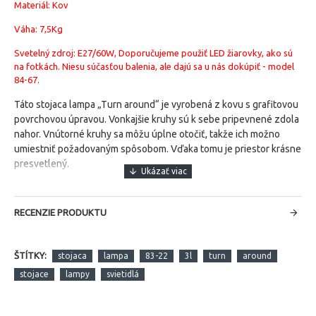
Materiál: Kov
Váha: 7,5Kg
Svetelný zdroj: E27/60W, Doporučujeme použiť LED žiarovky, ako sú
na fotkách. Niesu súčasťou balenia, ale dajú sa u nás dokúpiť - model
84-67.
Táto stojaca lampa „Turn around“ je vyrobená z kovu s grafitovou
povrchovou úpravou.
Vonkajšie kruhy sú k sebe pripevnené zdola
nahor.
Vnútorné kruhy sa môžu úplne otočiť, takže ich možno
umiestniť požadovaným spôsobom.
Vďaka tomu je priestor krásne
presvetlený.
RECENZIE PRODUKTU
ŠTÍTKY:
stojaca
lampa
83-22
3l
turn
around
stojace
lampy
svietidlá