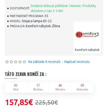
Dodacia doba je približne 1mesiac. Produkty
DOSTUPNOSŤ:
skladom u nás 3-5 dní
35
PARTNERSKÝ PROGRAM:
Stojaca lampa 83-22
MODEL:
Komfort-nábytok-Žilina
PREDAJCA:
Komfort-nábytok
Na základe 0 recenzií.
-
Napísať recenziu
TÁTO ZĽAVA KONČÍ ZA :
01
17
46
04
Deň
Hodina
Minúta
Sekunda
157,85€
225,50€