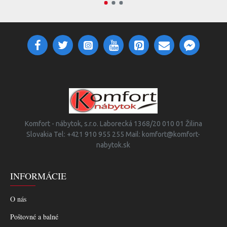
Komfort - nábytok, s.r.o. Laborecká 1368/20 010 01 Žilina
Slovakia Tel: +421 910 955 255 Mail: komfort@komfort-
nabytok.sk
INFORMÁCIE
O nás
Poštovné a balné