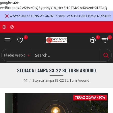
google-site-
verification=2W2WzCtQ5ydnNyYlA_Hcc5Hi0TMv2A4XsznH9ILFAxQ
WWW.KOMFORT-NABYTOK.SK - ZĽAVA - 25% NA NÁBYTOK A DOPLNKY
0
0
0
Hladať všetko
STOJACA LAMPA 83-22 3L TURN AROUND
Stojaca lampa 83-22 3L Turn Around
TERAZ ZĽAVA -30%