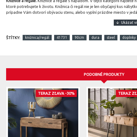
Knižnice a regále.
Knižnice a regále s nápadom.
V tejto kategórii nájdete 
ktoré potrebujete k životu. Knižnica či regál nie je len obyčajný kus náb
prípadne Vám dotvorí obývaciu stenu, alebo vyplní prázdne miesto v jedál
ŠTÍTKY:
knižnica/regál
41731
90cm
dura
steel
doplnky
PODOBNÉ PRODUKTY
TERAZ ZĽAVA -30%
TERAZ ZĽ