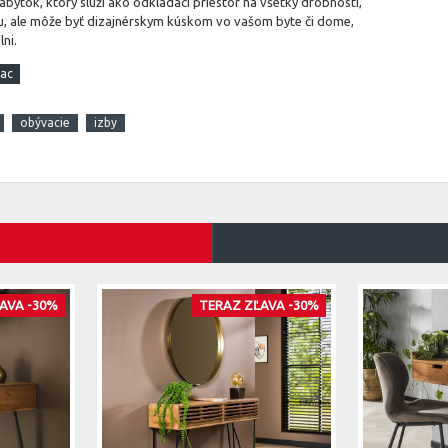
nábytok, ktorý slúži ako odkladací priestor na všetky drobnosti,
ytku, ale môže byť dizajnérskym kúskom vo vašom byte či dome,
ni.
obývacie
izby
AVA -30%
TERAZ ZĽAVA -30%