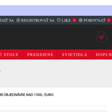
ÁSIŤ SA
REGISTROVAŤ SA
LIKE
POROVNAŤ
0
0
É STOLY
PREDSIENE
SVIETIDLÁ
DOPL
L
I OBJEDNÁVKE NAD 1500,- EURO