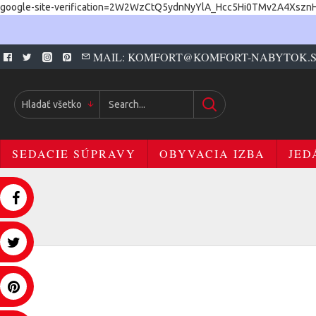
google-site-verification=2W2WzCtQ5ydnNyYlA_Hcc5Hi0TMv2A4Xszn
MAIL: KOMFORT@KOMFORT-NABYTOK.
Hladať všetko
SEDACIE SÚPRAVY
OBYVACIA IZBA
JED