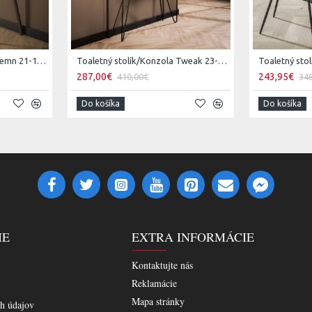
Toaletný stolík/Konzola Demn 21-18 Acacia drevo
Toaletný stolík/Konzola Tweak 23-90 Mango drevo
287,00€
243,95€
410,00€
34
Do košíka
Do košíka
IE
EXTRA INFORMÁCIE
Kontaktujte nás
Reklamácie
Mapa stránky
h údajov