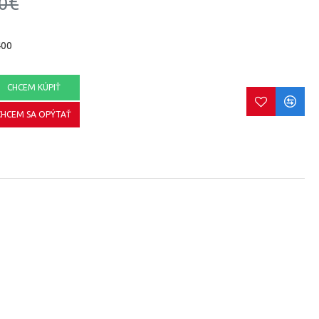
0€
400
CHCEM KÚPIŤ
CHCEM SA OPÝTAŤ