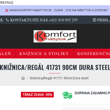
H9ILFAxQ
WWW.KOMFORT-NABYTOK.SK - ZĽAVA - 25% NA NÁBYTOK A DOPLNKY
SK
KONTAKTUJTE NÁS +421 910 955 255
PRIHL
ÁLEŇ
KNIŽNICE A STOLÍKY
KONFERENČN
KNIŽNICA/REGÁL 41731 90CM DURA STEE
Knižnica/Regál 41731 90cm Dura steel
DOPRAVA ZADARMO PR
TERAZ ZĽAVA -30%