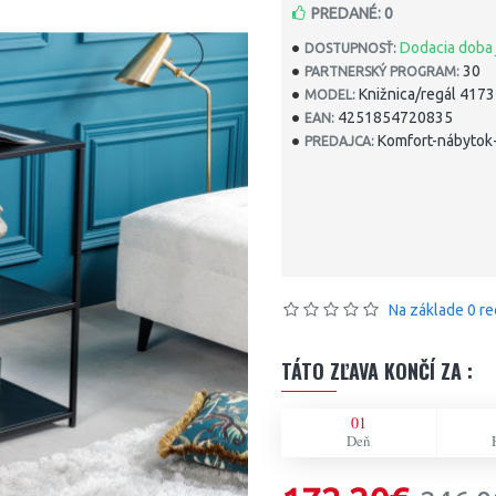
PREDANÉ: 0
Dodacia doba 
DOSTUPNOSŤ:
30
PARTNERSKÝ PROGRAM:
Knižnica/regál 417
MODEL:
4251854720835
EAN:
Komfort-nábytok-
PREDAJCA:
Na základe 0 re
TÁTO ZĽAVA KONČÍ ZA :
01
Deň