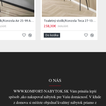
Toaletný stolík/Konzola Air 25-99 Acacia drevo
Toaletný stolík/Konzola Teca 27-13 Teak drevo
258,30€
8,50€
369,00€
Do košíka
O NÁS
WWW.KOMFORT-NABYTOK.SK Vám prináša lepší
spôsob ,ako nakupovať nábytok pre Vašu domácnosť. V kľude
z domova si môžete objednať kvalitný nábytok priamo z