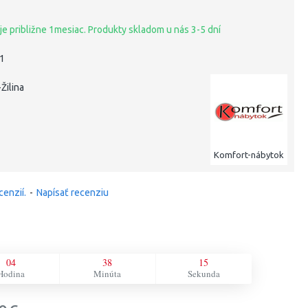
je približne 1mesiac. Produkty skladom u nás 3-5 dní
31
Žilina
Komfort-nábytok
cenzií.
-
Napísať recenziu
04
38
14
Hodina
Minúta
Sekunda