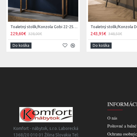
Toaletný stolík/Konzola Gobi 22-25 Mango drevo
229,60€
243,95€
328,00€
348,50€
Do košíka
Do košíka
INFORMÁC
O nás
Poštovné a balné
Komfort - nábytok, s.r.o. Laborecká
Ochrana osobnýc
1368/20 010 01 Žilina Slovakia Tel: