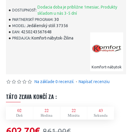
Dodacia doba je približne 1mesiac. Produkty
DOSTUPNOSŤ:
skladom u nás 3-5 dní
30
PARTNERSKÝ PROGRAM:
Jedálenský stôl 37356
MODEL:
4250243567648
EAN:
Komfort-nábytok-Žilina
PREDAJCA:
Komfort-nábytok
Na základe 0 recenzií.
-
Napísať recenziu
TÁTO ZĽAVA KONČÍ ZA :
02
22
22
43
Deň
Hodina
Minúta
Sekunda
602,70€
861,00€