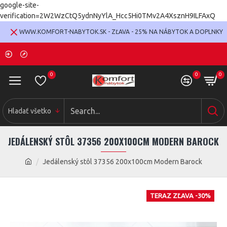
google-site-
verification=2W2WzCtQ5ydnNyYlA_Hcc5Hi0TMv2A4XsznH9ILFAxQ
WWW.KOMFORT-NABYTOK.SK - ZĽAVA - 25% NA NÁBYTOK A DOPLNKY
0
0
0
Hladať všetko
JEDÁLENSKÝ STÔL 37356 200X100CM MODERN BAROCK
Jedálenský stôl 37356 200x100cm Modern Barock
TERAZ ZĽAVA -30%