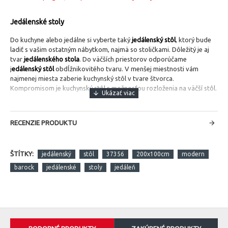
Jedálenské stoly
Do kuchyne alebo jedálne si vyberte taký
jedálenský stôl
, ktorý bude
ladiť s vašim ostatným nábytkom, najmä so stoličkami. Dôležitý je aj
tvar
jedálenského stola
. Do väčších priestorov odporúčame
j
edálenský stôl
obdĺžnikovitého tvaru. V menšej miestnosti vám
najmenej miesta zaberie kuchynský stôl v tvare štvorca.
Kompromisom je kuchynský stôl s možnosťou rozloženia na väčší stôl.
RECENZIE PRODUKTU
ŠTÍTKY:
jedálenský
stôl
37356
200x100cm
modern
barock
jedálenské
stoly
jedáleň