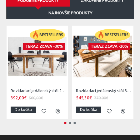
PODOBNÉ PRODUKTY
ZAKÚPENÉ PRODUKTY
NAJNOVŠIE PRODUKTY
BESTSELLERS
BESTSELLERS
TERAZ ZĽAVA -30%
TERAZ ZĽAVA -30%
Rozkladací jedálenský stôl 20976 120/200x80cm Masív drevo Palisander
Rozkladací jedálenský stôl 35299 160/240x100cm Masív drevo Palisander
392,00€
545,30€
560,00€
779,00€
Do košíka
Do košíka