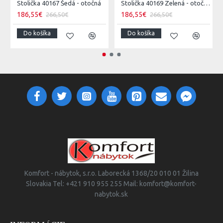
Stolička 40167 Šedá - otočná
Stolička 40169 Zelená - otočná
186,55€
186,55€
266,50€
266,50€
Do košíka
Do košíka
Komfort - nábytok, s.r.o. Laborecká 1368/20 010 01 Žilina
Slovakia Tel: +421 910 955 255 Mail: komfort@komfort-
nabytok.sk