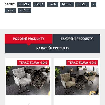
ŠTÍTKY:
stolička
43215
castle
béžová
stoličky
a
lavice
jedáleň
PODOBNÉ PRODUKTY
ZAKÚPENÉ PRODUKTY
NAJNOVŠIE PRODUKTY
TERAZ ZĽAVA -30%
TERAZ ZĽAVA -30%