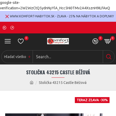
google-site-
verification=2W2WzCtQ5ydnNyYlA_Hcc5Hi0TMv2A4XsznH9ILFAxQ
WWW.KOMFORT-NABYTOK.SK - ZĽAVA - 25% NA NÁBYTOK A DOPLNKY
0
0
0
Hladať všetko
STOLIČKA 43215 CASTLE BÉŽOVÁ
Stolička 43215 Castle Béžová
TERAZ ZĽAVA -30%