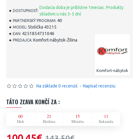
Dodacia doba je približne 1mesiac. Produkty
DOSTUPNOSŤ:
skladom u nás 3-5 dní
40
PARTNERSKÝ PROGRAM:
Stolička 43215
MODEL:
4251854731046
EAN:
Komfort-nábytok-Žilina
PREDAJCA:
Komfort-nábytok
Na základe 0 recenzií.
-
Napísať recenziu
TÁTO ZĽAVA KONČÍ ZA :
00
21
15
11
Deň
Hodina
Minúta
Sekunda
100,45€
143,50€