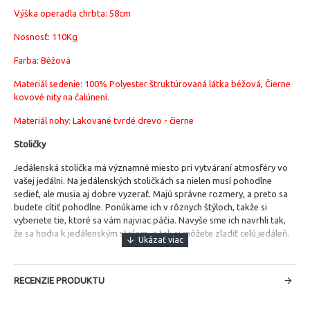
Výška operadla chrbta: 58cm
Nosnosť: 110Kg
Farba: Béžová
Materiál sedenie:
100% Polyester štruktúrovaná látka béžová, Čierne
kovové nity na čalúnení.
Materiál nohy: Lakované tvrdé drevo - čierne
Stoličky
Jedálenská stolička má významné miesto pri vytváraní atmosféry vo
vašej jedálni.
Na jedálenských stoličkách sa nielen musí pohodlne
sedieť, ale musia aj dobre vyzerať. Majú správne rozmery, a preto sa
budete cítiť pohodlne. Ponúkame ich v rôznych štýloch, takže si
vyberiete tie, ktoré sa vám najviac páčia. Navyše sme ich navrhli tak,
že sa hodia k jedálenským stolom, a tak si môžete zladiť celú jedáleň.
RECENZIE PRODUKTU