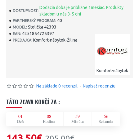
Dodacia doba je približne 1mesiac. Produkty
DOSTUPNOSŤ:
skladom u nás 3-5 dní
40
PARTNERSKÝ PROGRAM:
Stolička 42393
MODEL:
4251854725397
EAN:
Komfort-nábytok-Žilina
PREDAJCA:
Komfort-nábytok
Na základe 0 recenzií.
-
Napísať recenziu
TÁTO ZĽAVA KONČÍ ZA :
01
08
59
56
Deň
Hodina
Minúta
Sekunda
143,50€
205,00€