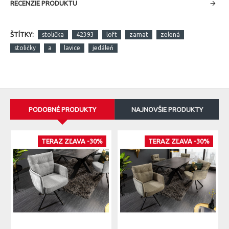
RECENZIE PRODUKTU
ŠTÍTKY:
stolička
42393
loft
zamat
zelená
stoličky
a
lavice
jedáleň
PODOBNÉ PRODUKTY
NAJNOVŠIE PRODUKTY
TERAZ ZĽAVA -30%
TERAZ ZĽAVA -30%