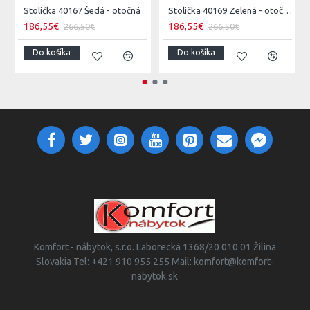
Stolička 40167 Šedá - otočná
Stolička 40169 Zelená - otočná
186,55€
186,55€
266,50€
266,50€
Do košíka
Do košíka
Komfort - nábytok, s.r.o. Laborecká 1368/20 010 01 Žilina
Slovakia Tel: +421 910 955 255 Mail: komfort@komfort-
nabytok.sk