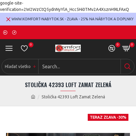
google-site-
verification=2W2WzCtQ5ydnNyYlA_Hcc5Hi0TMv2A4XsznH9ILFAxQ
WWW.KOMFORT-NABYTOK.SK - ZĽAVA - 25% NA NÁBYTOK A DOPLNKY
0
0
0
Hladať všetko
STOLIČKA 42393 LOFT ZAMAT ZELENÁ
Stolička 42393 Loft Zamat Zelená
TERAZ ZĽAVA -30%