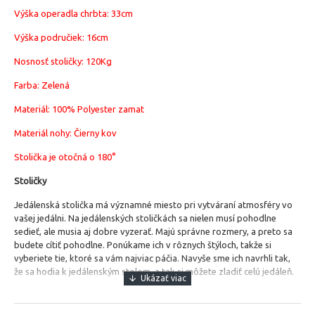
Výška operadla chrbta: 33cm
Výška područiek: 16cm
Nosnosť stoličky: 120Kg
Farba: Zelená
Materiál:
100% Polyester zamat
Materiál nohy: Čierny kov
Stolička je otočná o 180°
Stoličky
Jedálenská stolička má významné miesto pri vytváraní atmosféry vo
vašej jedálni.
Na jedálenských stoličkách sa nielen musí pohodlne
sedieť, ale musia aj dobre vyzerať. Majú správne rozmery, a preto sa
budete cítiť pohodlne. Ponúkame ich v rôznych štýloch, takže si
vyberiete tie, ktoré sa vám najviac páčia. Navyše sme ich navrhli tak,
že sa hodia k jedálenským stolom, a tak si môžete zladiť celú jedáleň.