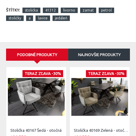
ŠTÍTKY:
stolička
41312
livorno
zamat
petrol
stoličky
a
lavice
jedáleň
PODOBNÉ PRODUKTY
NAJNOVŠIE PRODUKTY
TERAZ ZĽAVA -30%
TERAZ ZĽAVA -30%
Stolička 40167 Šedá - otočná
Stolička 40169 Zelená - otočná