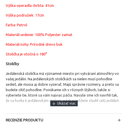
Výška operadla chrbta: 41cm
Výška područiek: 17cm
Farba: Petrol
Materiál sedenie:
100% Polyester zamat
Materiál nohy: Prírodné drevo buk
Stolička je otočná o 180°
Stoličky
Jedálenská stolička má významné miesto pri vytváraní atmosféry vo
vašej jedálni.
Na jedálenských stoličkách sa nielen musí pohodlne
sedieť, ale musia aj dobre vyzerať. Majú správne rozmery, a preto sa
budete cítiť pohodlne. Ponúkame ich v rôznych štýloch, takže si
vyberiete tie, ktoré sa vám najviac páčia. Navyše sme ich navrhli tak,
že sa hodia k jedálenským stolom, a tak si môžete zladiť celú jedáleň.
RECENZIE PRODUKTU