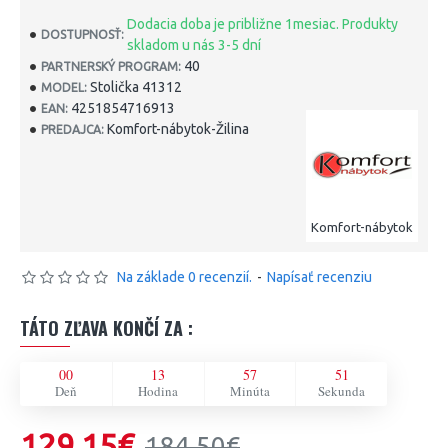
Dodacia doba je približne 1mesiac. Produkty
DOSTUPNOSŤ:
skladom u nás 3-5 dní
40
PARTNERSKÝ PROGRAM:
Stolička 41312
MODEL:
4251854716913
EAN:
Komfort-nábytok-Žilina
PREDAJCA:
Komfort-nábytok
Na základe 0 recenzií.
-
Napísať recenziu
TÁTO ZĽAVA KONČÍ ZA :
00
13
57
51
Deň
Hodina
Minúta
Sekunda
129,15€
184,50€