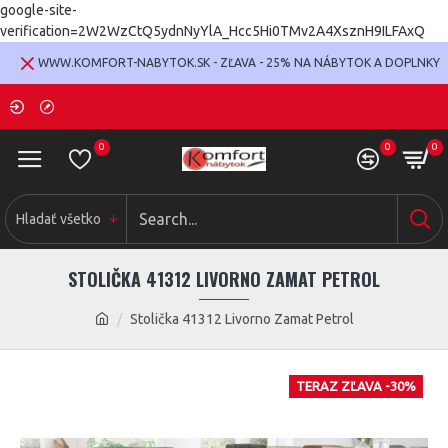
google-site-
verification=2W2WzCtQ5ydnNyYlA_Hcc5Hi0TMv2A4XsznH9ILFAxQ
WWW.KOMFORT-NABYTOK.SK - ZĽAVA - 25% NA NÁBYTOK A DOPLNKY
0
0
0
Hladať všetko
STOLIČKA 41312 LIVORNO ZAMAT PETROL
Stolička 41312 Livorno Zamat Petrol
TERAZ ZĽAVA -30%