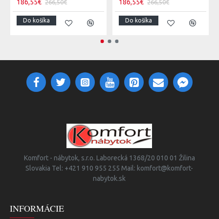
186,55€
186,55€
266,50€
266,50€
Do košíka
Do košíka
Komfort - nábytok, s.r.o. Laborecká 1368/20 010 01 Žilina
Slovakia Tel: +421 910 955 255 Mail: komfort@komfort-
nabytok.sk
INFORMÁCIE