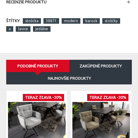
RECENZIE PRODUKTU
ŠTÍTKY:
stolička
38871
modern
barock
stoličky
a
lavice
jedálne
PODOBNÉ PRODUKTY
ZAKÚPENÉ PRODUKTY
NAJNOVŠIE PRODUKTY
TERAZ ZĽAVA -30%
TERAZ ZĽAVA -30%