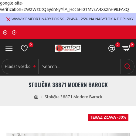
google-site-
verification=2W2WzCtQ5ydnNyYlA_Hcc5Hi0TMv2A4XsznH9ILFAxQ
WWW.KOMFORT-NABYTOK.SK - ZĽAVA - 25% NA NÁBYTOK A DOPLNKY
0
0
0
Hladať všetko
STOLIČKA 38871 MODERN BAROCK
Stolička 38871 Modern Barock
TERAZ ZĽAVA -30%