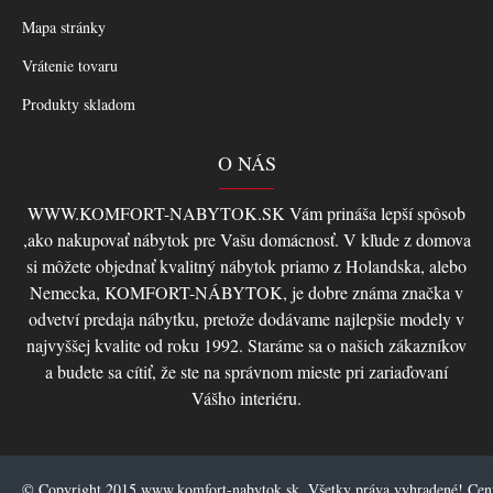
Mapa stránky
Vrátenie tovaru
Produkty skladom
O NÁS
WWW.KOMFORT-NABYTOK.SK Vám prináša lepší spôsob
,ako nakupovať nábytok pre Vašu domácnosť. V kľude z domova
si môžete objednať kvalitný nábytok priamo z Holandska, alebo
Nemecka, KOMFORT-NÁBYTOK, je dobre známa značka v
odvetví predaja nábytku, pretože dodávame najlepšie modely v
najvyššej kvalite od roku 1992. Staráme sa o našich zákazníkov
a budete sa cítiť, že ste na správnom mieste pri zariaďovaní
Vášho interiéru.
© Copyright 2015 www.komfort-nabytok.sk, Všetky práva vyhradené! Ce