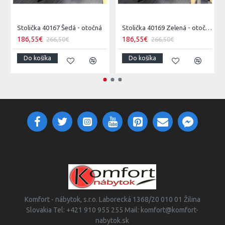
Stolička 40167 Šedá - otočná
Stolička 40169 Zelená - otočná
186,55€
186,55€
266,50€
266,50€
Do košíka
Do košíka
Komfort - nábytok, s.r.o. Laborecká 1368/20 010 01 Žilina
Slovakia Tel: +421 910 955 255 Mail: komfort@komfort-
nabytok.sk