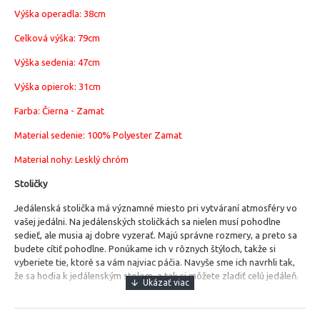
Výška operadla: 38cm
Celková výška: 79cm
Výška sedenia: 47cm
Výška opierok: 31cm
Farba: Čierna - Zamat
Material sedenie:
100% Polyester Zamat
Material nohy: Lesklý chróm
Stoličky
Jedálenská stolička má významné miesto pri vytváraní atmosféry vo
vašej jedálni.
Na jedálenských stoličkách sa nielen musí pohodlne
sedieť, ale musia aj dobre vyzerať. Majú správne rozmery, a preto sa
budete cítiť pohodlne. Ponúkame ich v rôznych štýloch, takže si
vyberiete tie, ktoré sa vám najviac páčia. Navyše sme ich navrhli tak,
že sa hodia k jedálenským stolom, a tak si môžete zladiť celú jedáleň.