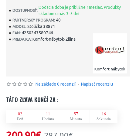
Dodacia doba je približne 1mesiac. Produkty
DOSTUPNOSŤ:
skladom u nás 3-5 dní
40
PARTNERSKÝ PROGRAM:
Stolička 38871
MODEL:
4250243580746
EAN:
Komfort-nábytok-Žilina
PREDAJCA:
Komfort-nábytok
Na základe 0 recenzií.
-
Napísať recenziu
TÁTO ZĽAVA KONČÍ ZA :
02
11
57
15
Deň
Hodina
Minúta
Sekunda
200,90€
287,00€