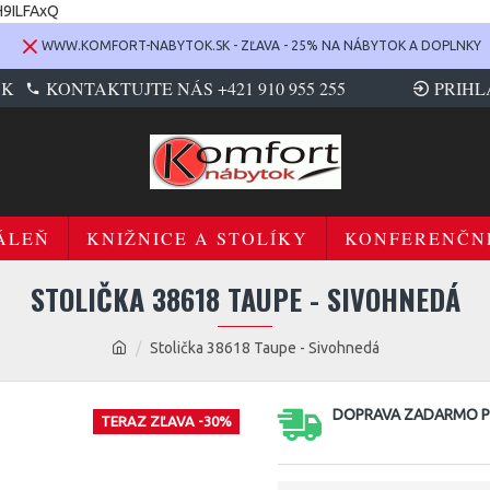
H9ILFAxQ
WWW.KOMFORT-NABYTOK.SK - ZĽAVA - 25% NA NÁBYTOK A DOPLNKY
SK
KONTAKTUJTE NÁS +421 910 955 255
PRIHL
ÁLEŇ
KNIŽNICE A STOLÍKY
KONFERENČN
STOLIČKA 38618 TAUPE - SIVOHNEDÁ
Stolička 38618 Taupe - Sivohnedá
DOPRAVA ZADARMO PR
TERAZ ZĽAVA -30%