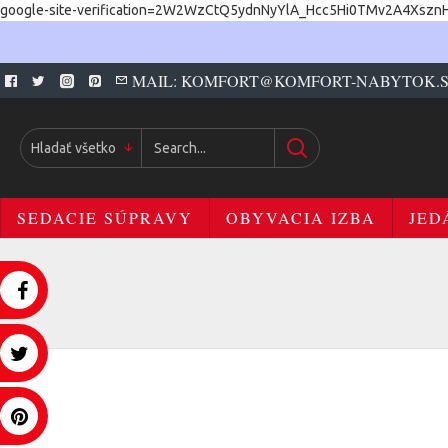
google-site-verification=2W2WzCtQ5ydnNyYlA_Hcc5Hi0TMv2A4Xszn
MAIL: KOMFORT@KOMFORT-NABYTOK.
Hladať všetko
SEDACIE SÚPRAVY
OBYVACIA IZBA
JED