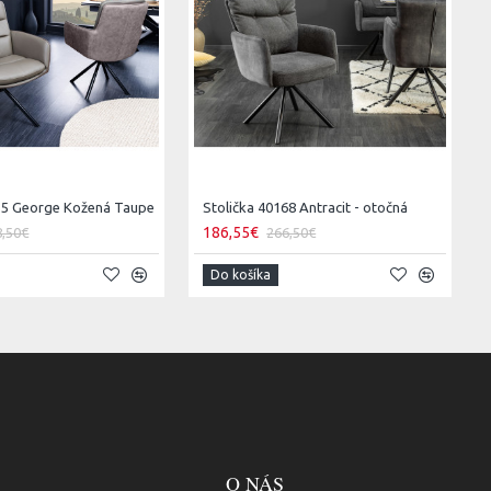
635 George Kožená Taupe
Stolička 40168 Antracit - otočná
186,55€
8,50€
266,50€
Do košíka
O NÁS