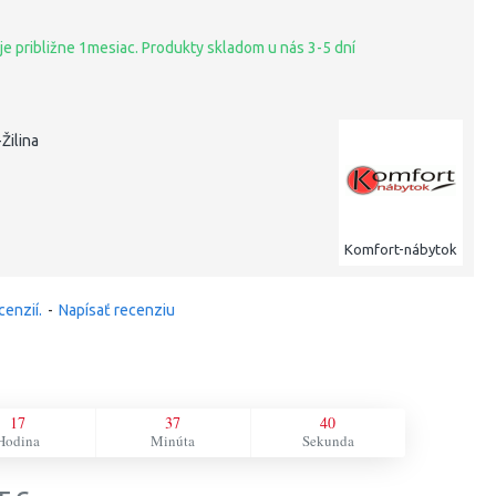
je približne 1mesiac. Produkty skladom u nás 3-5 dní
Žilina
Komfort-nábytok
cenzií.
-
Napísať recenziu
17
37
39
Hodina
Minúta
Sekunda