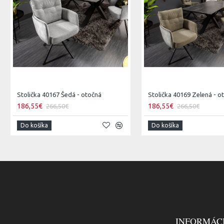
Stolička 40167 Šedá - otočná
Stolička 40169 Zelená - o
186,55€
186,55€
266,50€
266,50€
Do košíka
Do košíka
INFORMÁC