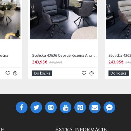
točná
Stolička 43636 George Kožená Antracit
Stolička 43
243,95€
243,95€
348,50€
34
Do košíka
Do košíka
IE
EXTRA INFORMÁCIE