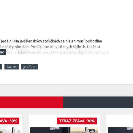
 jedálni.
Na jedálenských stoličkách sa nielen musí pohodlne
te cítiť pohodlne. Ponúkame ich v rôznych štýloch, takže si
 hodia k jedálenským stolom, a tak si môžete zladiť celú jedáleň.
lavice
jedálne
AVA -30%
TERAZ ZĽAVA -30%