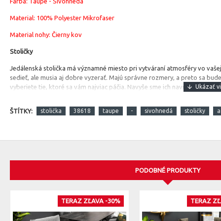
Farba: Taupe - Sivohnedá
Material:
100% Polyester Mikrofaser
Material nohy: Čierny kov
Stoličky
Jedálenská stolička má významné miesto pri vytváraní atmosféry vo vašej
sedieť, ale musia aj dobre vyzerať. Majú správne rozmery, a preto sa bude
vyberiete tie, ktoré sa vám najviac páčia. Navyše sme ich navrhli tak, že sa
ŠTÍTKY:
stolička
38618
taupe
-
sivohnedá
stoličky
a
PODOBNÉ PRODUKTY
TERAZ ZĽAVA -30%
TERAZ ZĽ