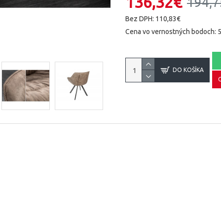
136,32€
194,7
Bez DPH: 110,83€
Cena vo vernostných bodoch: 
DO KOŠÍKA