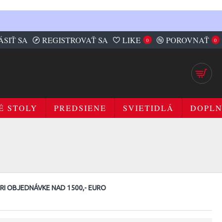
ÁSIŤ SA
REGISTROVAŤ SA
LIKE
POROVNAŤ
0
0
É STOLY
PREDSIENE
SVIETIDLÁ
DOPL
I OBJEDNÁVKE NAD 1500,- EURO