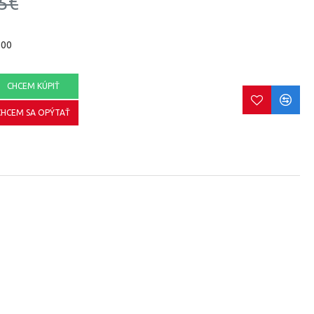
5€
500
CHCEM KÚPIŤ
CHCEM SA OPÝTAŤ