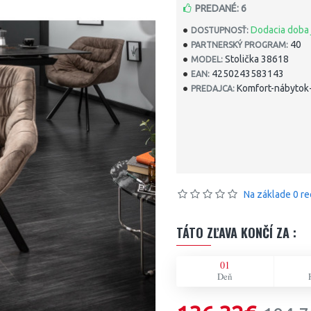
PREDANÉ: 6
Dodacia doba 
DOSTUPNOSŤ:
40
PARTNERSKÝ PROGRAM:
Stolička 38618
MODEL:
4250243583143
EAN:
Komfort-nábytok-
PREDAJCA:
Na základe 0 re
TÁTO ZĽAVA KONČÍ ZA :
01
Deň