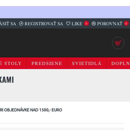
ÁSIŤ SA
REGISTROVAŤ SA
LIKE
POROVNAŤ
0
0
É STOLY
PREDSIENE
SVIETIDLÁ
DOPL
KAMI
I OBJEDNÁVKE NAD 1500,- EURO