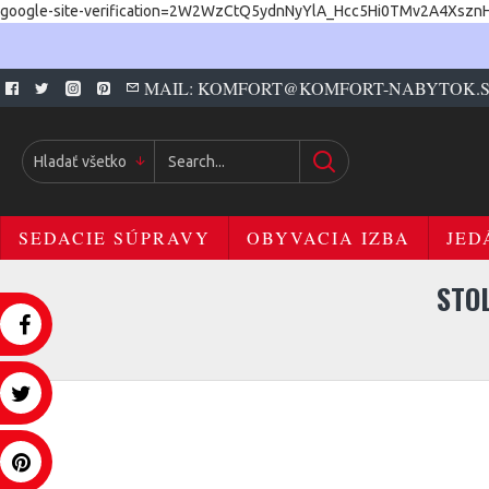
google-site-verification=2W2WzCtQ5ydnNyYlA_Hcc5Hi0TMv2A4Xszn
MAIL: KOMFORT@KOMFORT-NABYTOK.
Hladať všetko
SEDACIE SÚPRAVY
OBYVACIA IZBA
JED
STO