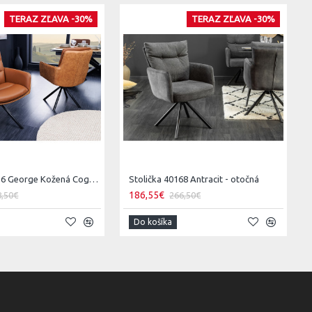
TERAZ ZĽAVA -30%
TERAZ ZĽAVA -30%
Stolička 43636 George Kožená Cognac
Stolička 40168 Antracit - otočná
186,55€
8,50€
266,50€
Do košíka