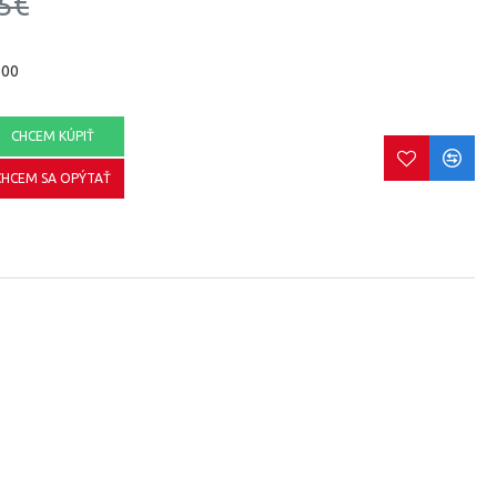
5€
500
CHCEM KÚPIŤ
CHCEM SA OPÝTAŤ