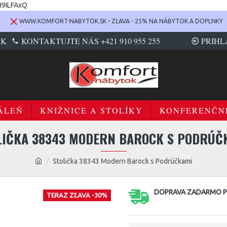
H9ILFAxQ
WWW.KOMFORT-NABYTOK.SK - ZĽAVA - 25% NA NÁBYTOK A DOPLNKY
SK
KONTAKTUJTE NÁS +421 910 955 255
PRIHL
ÁLEŇ
KNIŽNICE A STOLÍKY
KONFERENČN
LIČKA 38343 MODERN BAROCK S PODRÚČ
Stolička 38343 Modern Barock s Podrúčkami
DOPRAVA ZADARMO PR
TERAZ ZĽAVA -30%