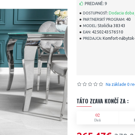
PREDANÉ: 9
Dodacia doba 
DOSTUPNOSŤ:
40
PARTNERSKÝ PROGRAM:
Stolička 38343
MODEL:
4250243576510
EAN:
Komfort-nábytok-
PREDAJCA:
Na základe 0 re
TÁTO ZĽAVA KONČÍ ZA :
02
Deň