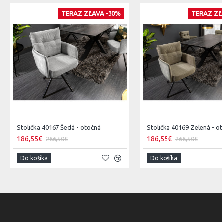
TERAZ ZĽAVA -30%
TERAZ ZĽ
Stolička 40167 Šedá - otočná
Stolička 40169 Zelená - o
186,55€
186,55€
266,50€
266,50€
Do košíka
Do košíka