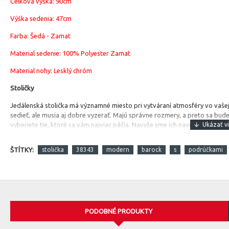
Celková výška: 90cm
Výška sedenia: 47cm
Farba: Šedá - Zamat
Material sedenie:
100% Polyester Zamat
Material nohy: Lesklý chróm
Stoličky
Jedálenská stolička má významné miesto pri vytváraní atmosféry vo vašej
sedieť, ale musia aj dobre vyzerať. Majú správne rozmery, a preto sa bude
vyberiete tie, ktoré sa vám najviac páčia. Navyše sme ich navrhli tak, že sa
ŠTÍTKY:
stolička
38343
modern
barock
s
podrúčkami
PODOBNÉ PRODUKTY