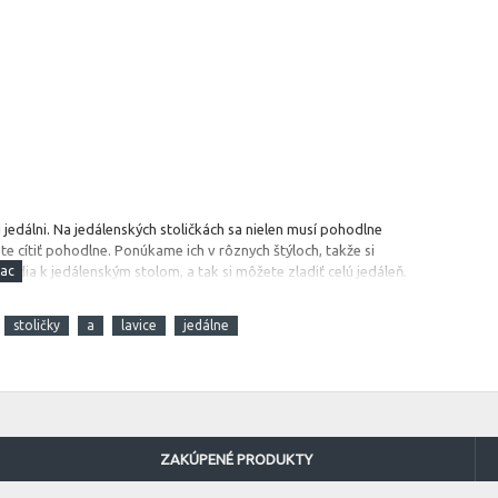
 jedálni.
Na jedálenských stoličkách sa nielen musí pohodlne
te cítiť pohodlne. Ponúkame ich v rôznych štýloch, takže si
 hodia k jedálenským stolom, a tak si môžete zladiť celú jedáleň.
stoličky
a
lavice
jedálne
ZAKÚPENÉ PRODUKTY