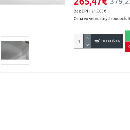
265,47€
379,2
Bez DPH: 215,83€
Cena vo vernostných bodoch: 
DO KOŠÍKA