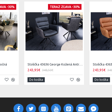
AVA -30%
TERAZ ZĽAVA -30%
točná
Stolička 43636 George Kožená Antracit
243,95€
243,95€
348,50€
34
Do košíka
Do košíka