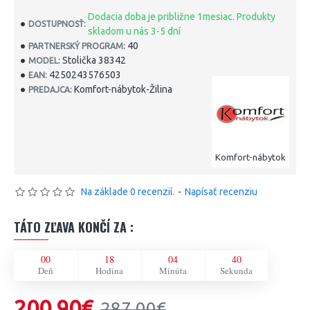
Dodacia doba je približne 1mesiac. Produkty
DOSTUPNOSŤ:
skladom u nás 3-5 dní
40
PARTNERSKÝ PROGRAM:
Stolička 38342
MODEL:
4250243576503
EAN:
Komfort-nábytok-Žilina
PREDAJCA:
Komfort-nábytok
Na základe 0 recenzií.
-
Napísať recenziu
TÁTO ZĽAVA KONČÍ ZA :
00
18
04
40
Deň
Hodina
Minúta
Sekunda
200,90€
287,00€