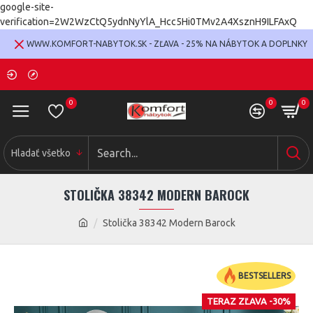
google-site-
verification=2W2WzCtQ5ydnNyYlA_Hcc5Hi0TMv2A4XsznH9ILFAxQ
WWW.KOMFORT-NABYTOK.SK - ZĽAVA - 25% NA NÁBYTOK A DOPLNKY
0
0
0
Hladať všetko
STOLIČKA 38342 MODERN BAROCK
Stolička 38342 Modern Barock
BESTSELLERS
TERAZ ZĽAVA -30%