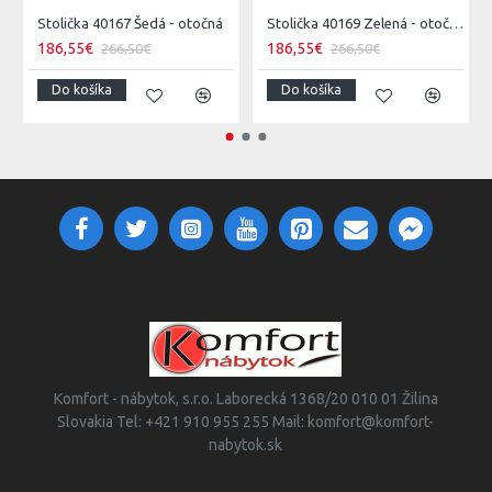
Stolička 40167 Šedá - otočná
Stolička 40169 Zelená - otočná
186,55€
186,55€
266,50€
266,50€
Do košíka
Do košíka
Komfort - nábytok, s.r.o. Laborecká 1368/20 010 01 Žilina
Slovakia Tel: +421 910 955 255 Mail: komfort@komfort-
nabytok.sk