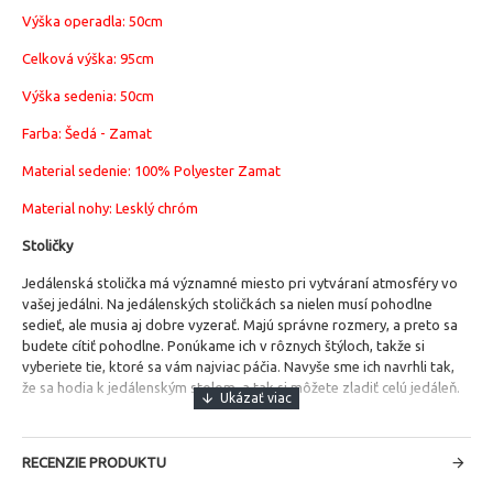
Výška operadla: 50cm
Celková výška: 95cm
Výška sedenia: 50cm
Farba: Šedá - Zamat
Material sedenie:
100% Polyester Zamat
Material nohy: Lesklý chróm
Stoličky
Jedálenská stolička má významné miesto pri vytváraní atmosféry vo
vašej jedálni.
Na jedálenských stoličkách sa nielen musí pohodlne
sedieť, ale musia aj dobre vyzerať. Majú správne rozmery, a preto sa
budete cítiť pohodlne. Ponúkame ich v rôznych štýloch, takže si
vyberiete tie, ktoré sa vám najviac páčia. Navyše sme ich navrhli tak,
že sa hodia k jedálenským stolom, a tak si môžete zladiť celú jedáleň.
RECENZIE PRODUKTU