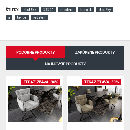
ŠTÍTKY:
stolička
38342
modern
barock
stoličky
a
lavice
jedáleň
PODOBNÉ PRODUKTY
ZAKÚPENÉ PRODUKTY
NAJNOVŠIE PRODUKTY
TERAZ ZĽAVA -30%
TERAZ ZĽAVA -30%