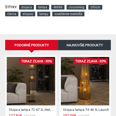
ŠTÍTKY:
stojaca
lampa
40686
cocooning
205cm
čierna
stojace
lampy
osvetlenie-svietidlá
PODOBNÉ PRODUKTY
NAJNOVŠIE PRODUKTY
TERAZ ZĽAVA -30%
TERAZ ZĽAVA -30%
Stojaca lampa 72-67 2L Metal Blinds
Stojaca lampa 74-46 3L Launch
157,85€
287,00€
225,50€
410,00€