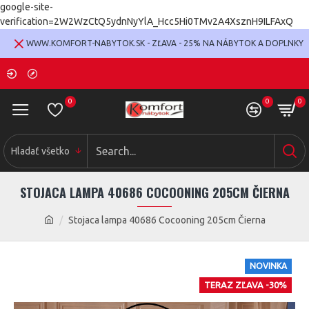
google-site-
verification=2W2WzCtQ5ydnNyYlA_Hcc5Hi0TMv2A4XsznH9ILFAxQ
WWW.KOMFORT-NABYTOK.SK - ZĽAVA - 25% NA NÁBYTOK A DOPLNKY
0
0
0
Hladať všetko
STOJACA LAMPA 40686 COCOONING 205CM ČIERNA
Stojaca lampa 40686 Cocooning 205cm Čierna
NOVINKA
TERAZ ZĽAVA -30%