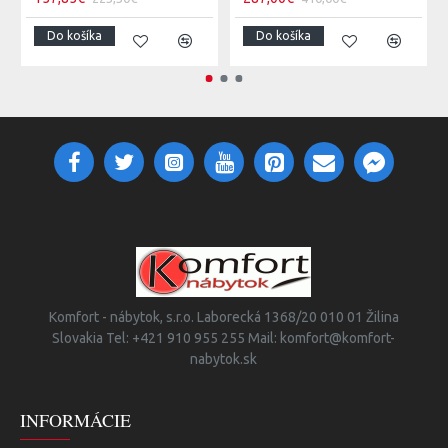
Do košíka
Do košíka
Komfort - nábytok, s.r.o. Laborecká 1368/20 010 01 Žilina
Slovakia Tel: +421 910 955 255 Mail: komfort@komfort-
nabytok.sk
INFORMÁCIE