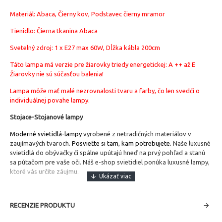
Materiál:
Abaca, Čierny kov, Podstavec čierny mramor
Tienidlo: Čierna tkanina Abaca
Svetelný zdroj: 1 x E27 max 60W, Dĺžka kábla 200cm
Táto lampa má verzie pre žiarovky triedy energetickej: A ++ až E
Žiarovky nie sú súčasťou balenia!
Lampa môže mať malé nezrovnalosti tvaru a farby, čo len svedčí o
individuálnej povahe lampy.
Stojace-Stojanové lampy
Moderné svietidlá-lampy
vyrobené z netradičných materiálov v
zaujímavých tvaroch.
Posvieťte si tam, kam potrebujete.
Naše luxusné
svietidlá do obývačky či spálne upútajú hneď na prvý pohľad a stanú
sa pútačom pre vaše oči. Náš e-shop svietidiel ponúka luxusné lampy,
ktoré vás určite záujmu.
RECENZIE PRODUKTU