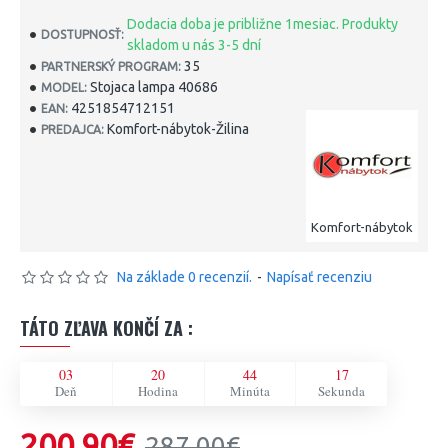
Dodacia doba je približne 1mesiac. Produkty
DOSTUPNOSŤ:
skladom u nás 3-5 dní
35
PARTNERSKÝ PROGRAM:
Stojaca lampa 40686
MODEL:
4251854712151
EAN:
Komfort-nábytok-Žilina
PREDAJCA:
Komfort-nábytok
Na základe 0 recenzií.
-
Napísať recenziu
TÁTO ZĽAVA KONČÍ ZA :
03
20
44
17
Deň
Hodina
Minúta
Sekunda
200,90€
287,00€