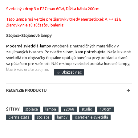
Svetelný zdroj: 3 x E27 max 60W, Dĺžka kábla 200cm
Táto lampa má verzie pre žiarovky triedy energetickej: A ++ až E
Žiarovky nie sú súčasťou balenia!
Stojace-Stojanové lampy
Moderné svietidlá-lampy
vyrobené z netradičných materiálov v
zaujímavých tvaroch.
Posvieťte si tam, kam potrebujete.
Naše luxusné
svietidlá do obývačky či spálne upútajú hneď na prvý pohľad a stanú
sa pútačom pre vaše oči. Náš e-shop svietidiel ponúka luxusné lampy,
ktoré vás určite zaujmú.
RECENZIE PRODUKTU
ŠTÍTKY:
stojaca
lampa
22968
studio
130cm
čierna-zlatá
stojace
lampy
osvetlenie-svietidlá