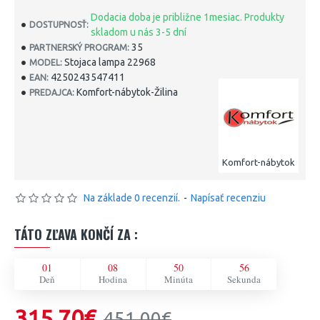
Dodacia doba je približne 1mesiac. Produkty
DOSTUPNOSŤ:
skladom u nás 3-5 dní
35
PARTNERSKÝ PROGRAM:
Stojaca lampa 22968
MODEL:
4250243547411
EAN:
Komfort-nábytok-Žilina
PREDAJCA:
Komfort-nábytok
Na základe 0 recenzií.
-
Napísať recenziu
TÁTO ZĽAVA KONČÍ ZA :
01
08
50
56
Deň
Hodina
Minúta
Sekunda
315,70€
451,00€