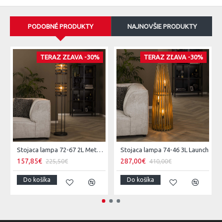
PODOBNÉ PRODUKTY
NAJNOVŠIE PRODUKTY
TERAZ ZĽAVA -30%
TERAZ ZĽAVA -30%
Stojaca lampa 72-67 2L Metal Blinds
Stojaca lampa 74-46 3L Launch
157,85€
287,00€
225,50€
410,00€
Do košíka
Do košíka