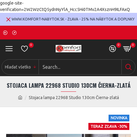
google-site-
verification=2W2WzCtQ5ydnNyYlA_Hcc5Hi0TMv2A4XsznH9ILFAxQ
WWW.KOMFORT-NABYTOK.SK - ZĽAVA - 25% NA NÁBYTOK A DOPLNKY
0
0
0
Hladať všetko
STOJACA LAMPA 22968 STUDIO 130CM ČIERNA-ZLATÁ
Stojaca lampa 22968 Studio 130cm Čierna-zlatá
NOVINKA
TERAZ ZĽAVA -30%