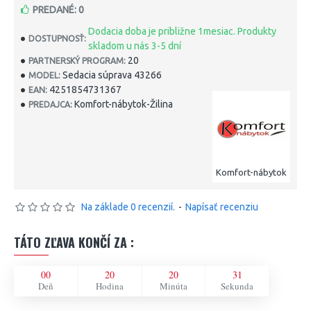
PREDANÉ: 0
Dodacia doba je približne 1mesiac. Produkty
DOSTUPNOSŤ:
skladom u nás 3-5 dní
20
PARTNERSKÝ PROGRAM:
Sedacia súprava 43266
MODEL:
4251854731367
EAN:
Komfort-nábytok-Žilina
PREDAJCA:
Komfort-nábytok
Na základe 0 recenzií.
-
Napísať recenziu
TÁTO ZĽAVA KONČÍ ZA :
00
20
20
31
Deň
Hodina
Minúta
Sekunda