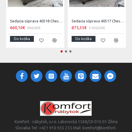
Sedacia súprava 40518 Chesterfield 2-sedenie Vintage Šedá Taupe
Sedacia súprava 40517 Chesterfield 3-sedenie Vintage Šedá Taupe
660,10€
875,35€
943,00€
1 250,50€
Do košíka
Do košíka
Komfort - nábytok, s.r.o. Laborecká 1368/20 010 01 Žilina
Slovakia Tel: +421 910 955 255 Mail: komfort@komfort-