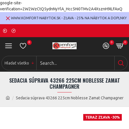
google-site-
verification=2W2WzCtQ5ydnNyYlA_Hcc5Hi0TMv2A4XsznH9ILFAxQ
WWW.KOMFORT-NABYTOK.SK - ZĽAVA - 25% NA NÁBYTOK A DOPLNKY
0
0
0
Hladať všetko
SEDACIA SÚPRAVA 43266 225CM NOBLESSE ZAMAT
CHAMPAGNER
Sedacia súprava 43266 225cm Noblesse Zamat Champagner
TERAZ ZĽAVA -30%