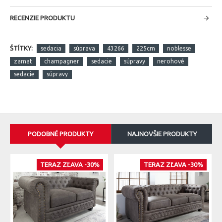
RECENZIE PRODUKTU
ŠTÍTKY:
sedacia
súprava
43266
225cm
noblesse
zamat
champagner
sedacie
súpravy
nerohové
sedacie
súpravy
PODOBNÉ PRODUKTY
NAJNOVŠIE PRODUKTY
TERAZ ZĽAVA -30%
TERAZ ZĽAVA -30%