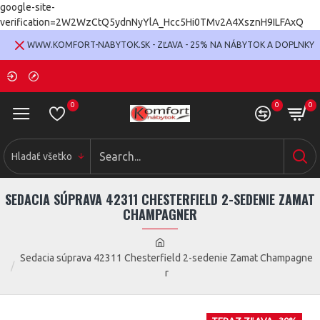
google-site-
verification=2W2WzCtQ5ydnNyYlA_Hcc5Hi0TMv2A4XsznH9ILFAxQ
WWW.KOMFORT-NABYTOK.SK - ZĽAVA - 25% NA NÁBYTOK A DOPLNKY
0
0
0
Hladať všetko
SEDACIA SÚPRAVA 42311 CHESTERFIELD 2-SEDENIE ZAMAT
CHAMPAGNER
Sedacia súprava 42311 Chesterfield 2-sedenie Zamat Champagne
r