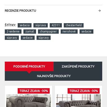
RECENZIE PRODUKTU
ŠTÍTKY:
sedacia
súprava
42311
chesterfield
2-sedenie
zamat
champagner
nerohové
sedacie
súpravy
sedacie
súpravy
PODOBNÉ PRODUKTY
ZAKÚPENÉ PRODUKTY
NAJNOVŠIE PRODUKTY
TERAZ ZĽAVA -30%
TERAZ ZĽAVA -30%