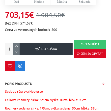
Deň
Hodina
Minúta
Sekunda
703,15€
1 004,50€
Bez DPH: 571,67€
Cena vo vernostných bodoch: 500
CHCEM KÚPIŤ
DO KOŠÍKA
CHCEM SA OPÝTAŤ
POPIS PRODUKTU
Sedacia súprava Noblesse
Celkové rozmery: šírka: 225cm, výška: 80cm, hĺbka: 90cm
Rozmery sedenia: šírka: 175cm, výška sedenia: 50cm, hĺbka: 57cm