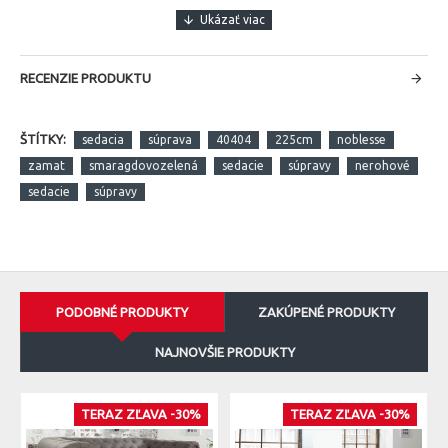
RECENZIE PRODUKTU
ŠTÍTKY:
sedacia
súprava
40404
225cm
noblesse
zamat
smaragdovozelená
sedacie
súpravy
nerohové
sedacie
súpravy
PODOBNÉ PRODUKTY
ZAKÚPENÉ PRODUKTY
NAJNOVŠIE PRODUKTY
TERAZ ZĽAVA -30%
TERAZ ZĽAVA -30%