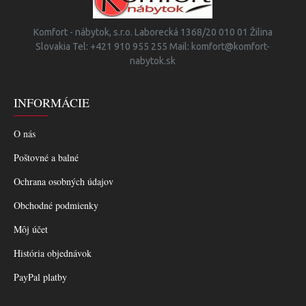
Komfort - nábytok, s.r.o. Laborecká 1368/20 010 01 Žilina
Slovakia Tel: +421 910 955 255 Mail: komfort@komfort-
nabytok.sk
INFORMÁCIE
O nás
Poštovné a balné
Ochrana osobných údajov
Obchodné podmienky
Môj účet
História objednávok
PayPal platby