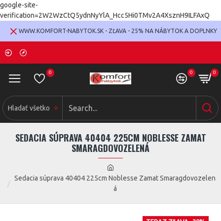
google-site-
verification=2W2WzCtQ5ydnNyYlA_Hcc5Hi0TMv2A4XsznH9ILFAxQ
WWW.KOMFORT-NABYTOK.SK - ZĽAVA - 25% NA NÁBYTOK A DOPLNKY
0
0
0
Hladať všetko
SEDACIA SÚPRAVA 40404 225CM NOBLESSE ZAMAT
SMARAGDOVOZELENÁ
Sedacia súprava 40404 225cm Noblesse Zamat Smaragdovozelen
á