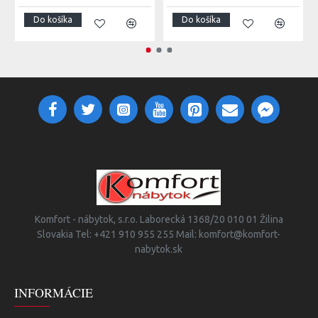
Do košíka
Do košíka
Komfort - nábytok, s.r.o. Laborecká 1368/20 010 01 Žilina
Slovakia Tel: +421 910 955 255 Mail: komfort@komfort-
nabytok.sk
INFORMÁCIE