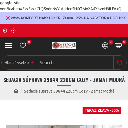
google-site-
verification=2W2WzCtQ5ydnNyYlA_Hcc5Hi0TMv2A4XsznH9ILFAxQ
WWW.KOMFORT-NABYTOK.SK - ZĽAVA - 25% NA NÁBYTOK A DOPLNKY
0
0
0
Hladať všetko
SEDACIA SÚPRAVA 39844 220CM COZY - ZAMAT MODRÁ
Sedacia súprava 39844 220cm Cozy - Zamat Modrá
TERAZ ZĽAVA -30%