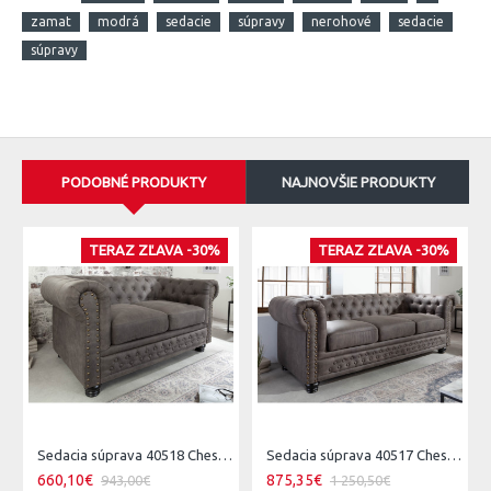
zamat
modrá
sedacie
súpravy
nerohové
sedacie
súpravy
PODOBNÉ PRODUKTY
NAJNOVŠIE PRODUKTY
TERAZ ZĽAVA -30%
TERAZ ZĽAVA -30%
Sedacia súprava 40518 Chesterfield 2-sedenie Vintage Šedá Taupe
Sedacia súprava 40517 Chesterfield 3-sedenie Vintage Šedá Taupe
660,10€
875,35€
943,00€
1 250,50€