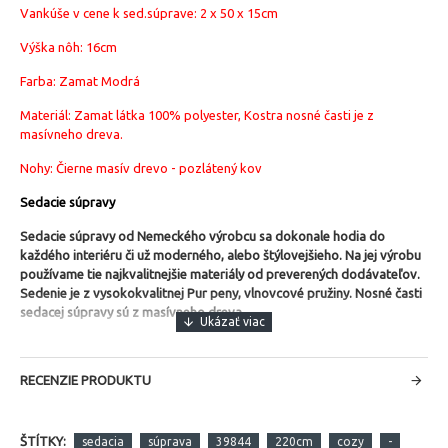
Vankúše v cene k sed.súprave: 2 x 50 x 15cm
Výška nôh: 16cm
Farba: Zamat Modrá
Materiál: Zamat látka 100% polyester, Kostra nosné časti je z
masívneho dreva.
Nohy: Čierne masív drevo - pozlátený kov
Sedacie súpravy
Sedacie súpravy od Nemeckého výrobcu sa dokonale hodia do
každého interiéru či už moderného, alebo štýlovejšieho.
Na jej výrobu
používame tie najkvalitnejšie materiály od preverených dodávateľov.
Sedenie je z vysokokvalitnej Pur peny, vlnovcové pružiny. Nosné časti
sedacej súpravy sú z masívneho dreva.
RECENZIE PRODUKTU
ŠTÍTKY:
sedacia
súprava
39844
220cm
cozy
-