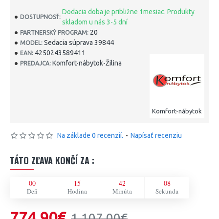
Dodacia doba je približne 1mesiac. Produkty
DOSTUPNOSŤ:
skladom u nás 3-5 dní
20
PARTNERSKÝ PROGRAM:
Sedacia súprava 39844
MODEL:
4250243589411
EAN:
Komfort-nábytok-Žilina
PREDAJCA:
Komfort-nábytok
Na základe 0 recenzií.
-
Napísať recenziu
TÁTO ZĽAVA KONČÍ ZA :
00
15
42
07
Deň
Hodina
Minúta
Sekunda
774,90€
1 107,00€