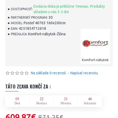
Dodacia doba je približne 1mesiac. Produkty
DOSTUPNOSŤ:
skladom u nás 3-5 dní
30
PARTNERSKÝ PROGRAM:
Posteľ 40763 160x200cm
MODEL:
4251854712618
EAN:
Komfort-nábytok-Žilina
PREDAJCA:
Komfort-nábytok
Na základe 0 recenzií.
-
Napísať recenziu
TÁTO ZĽAVA KONČÍ ZA :
03
22
21
45
Deň
Hodina
Minúta
Sekunda
609,87€
871,25€