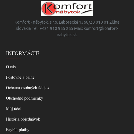
Komfort - nábytok, s.r.o. Laborecká 1368/20 010 01 Žilina
Slovakia Tel: +421 910 955 255 Mail: komfort@komfort-
nabytok.sk
INFORMÁCIE
O nás
Poštovné a balné
Ochrana osobných údajov
Obchodné podmienky
Môj účet
História objednávok
PayPal platby