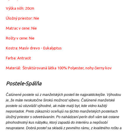
Výška nôh: 20cm
Úložný priestor: Nie
Matrac v cene: Nie
Rošty v cene: Nie
Kostra: Masív drevo - Eukalyptus
Farba: Antracit
Materiál: Štruktúrovaná látka 100% Polyester, nohy čierny kov
Postele-Spálňa
Čalúnené postele sú z manželských postelí tie najpraktickejšie. Výhodou
je, že máte neskutočne širokú možnosť výberu. Čalúnené manželské
postele sú obzvlášť výhodné, ak máte malý byt, kde vidno každý
neporiadok. Preto zákazníci oceňujú na týchto manželských posteliach
úložný priestor s odvetrávaním. Po nahádzaní perín doň vám tak ostane
plnohodnotný kus nábytku, ktorý zapadá do interiéru a nepôsobí
neupratane.
Dobrá posteľ sa skladá z pevného rámu, z kvalitného roštu a