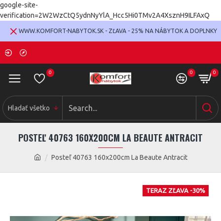
google-site-
verification=2W2WzCtQ5ydnNyYlA_Hcc5Hi0TMv2A4XsznH9ILFAxQ
WWW.KOMFORT-NABYTOK.SK - ZĽAVA - 25% NA NÁBYTOK A DOPLNKY
0
0
0
Hladať všetko
POSTEĽ 40763 160X200CM LA BEAUTE ANTRACIT
Posteľ 40763 160x200cm La Beaute Antracit
TERAZ ZĽAVA -30%