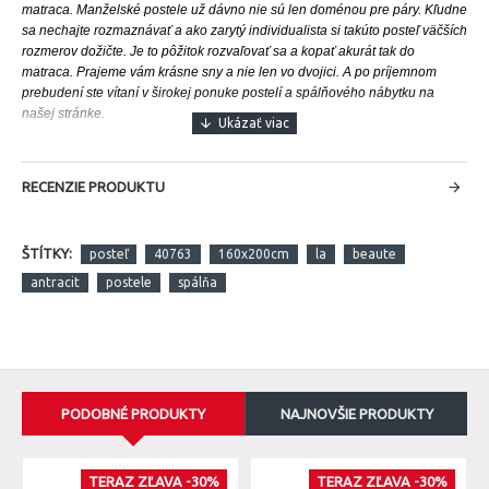
matraca.
Manželské postele už dávno nie sú len doménou pre páry. Kľudne
sa nechajte rozmaznávať a ako zarytý individualista si takúto posteľ väčších
rozmerov dožičte. Je to pôžitok rozvaľovať sa a kopať akurát tak do
matraca. Prajeme vám krásne sny a nie len vo dvojici. A po príjemnom
prebudení ste vítaní v širokej ponuke postelí a spálňového nábytku na
našej stránke.
RECENZIE PRODUKTU
ŠTÍTKY:
posteľ
40763
160x200cm
la
beaute
antracit
postele
spálňa
PODOBNÉ PRODUKTY
NAJNOVŠIE PRODUKTY
TERAZ ZĽAVA -30%
TERAZ ZĽAVA -30%