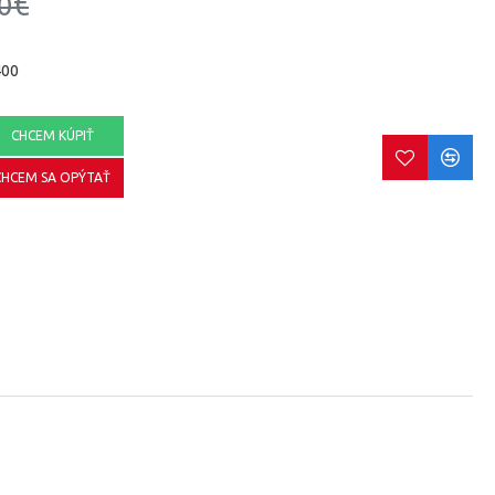
0€
400
CHCEM KÚPIŤ
CHCEM SA OPÝTAŤ