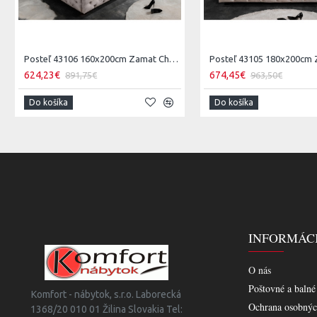
Posteľ 43106 160x200cm Zamat Champagne
624,23€
674,45€
891,75€
963,50€
Do košíka
Do košíka
INFORMÁC
O nás
Poštovné a balné
Komfort - nábytok, s.r.o. Laborecká
Ochrana osobnýc
1368/20 010 01 Žilina Slovakia Tel: