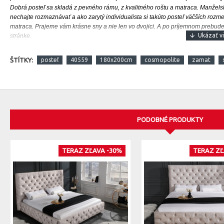
Dobrá posteľ sa skladá z pevného rámu, z kvalitného roštu a matraca.
Manželsk
nechajte rozmaznávať a ako zarytý individualista si takúto posteľ väčších rozme
matraca. Prajeme vám krásne sny a nie len vo dvojici. A po príjemnom prebuden
stránke.
ŠTÍTKY:
posteľ
40559
180x200cm
cosmopolite
zamat
PODOBNÉ PRODUKTY
TERAZ ZĽAVA -30%
TERAZ ZĽ