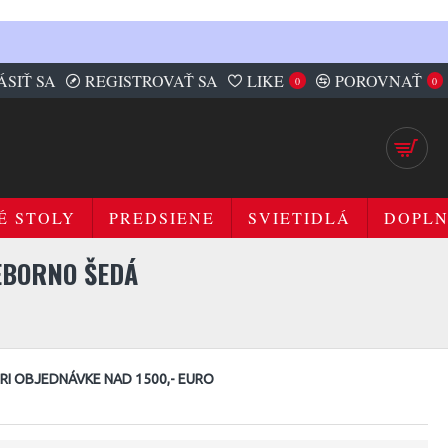
ÁSIŤ SA
REGISTROVAŤ SA
LIKE
POROVNAŤ
0
0
É STOLY
PREDSIENE
SVIETIDLÁ
DOPL
EBORNO ŠEDÁ
I OBJEDNÁVKE NAD 1500,- EURO