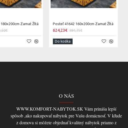
1 180x200cm Zamat Žltá
Posteľ 41642 160x200cm Zamat Žltá
624,23€
3,50€
891,75€
Do košíka
O NÁS
WWW.KOMFORT-NABYTOK.SK Vám prináša lepší
spôsob ,ako nakupovať nábytok pre Vašu domácnosť. V kľude
z domova si môžete objednať kvalitný nábytok priamo z