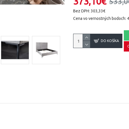
373,10€
533,0
Bez DPH: 303,33€
Cena vo vernostných bodoch: 
DO KOŠÍKA