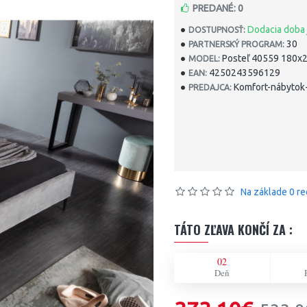
PREDANÉ: 0
Dodacia doba 
DOSTUPNOSŤ:
30
PARTNERSKÝ PROGRAM:
Posteľ 40559 180x
MODEL:
4250243596129
EAN:
Komfort-nábytok-
PREDAJCA:
Na základe 0 re
TÁTO ZĽAVA KONČÍ ZA :
02
Deň