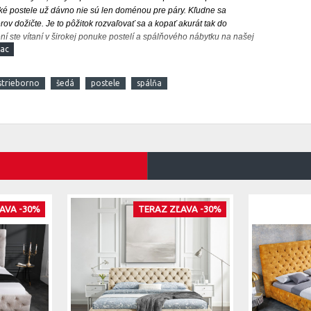
é postele už dávno nie sú len doménou pre páry. Kľudne sa
rov dožičte. Je to pôžitok rozvaľovať sa a kopať akurát tak do
í ste vítaní v širokej ponuke postelí a spálňového nábytku na našej
strieborno
šedá
postele
spálňa
AVA -30%
TERAZ ZĽAVA -30%