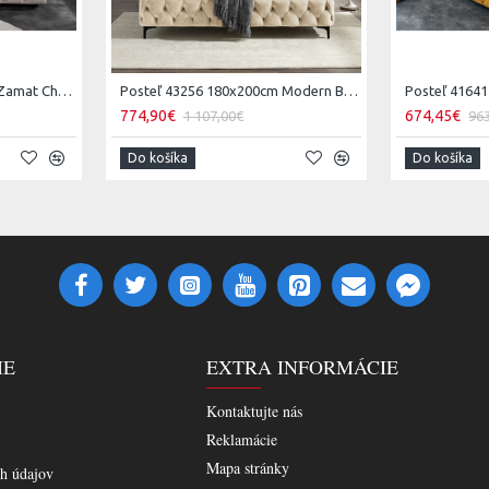
Posteľ 43105 180x200cm Zamat Champagne
Posteľ 43256 180x200cm Modern Barock Zamat Champagner
Posteľ 4164
774,90€
674,45€
1 107,00€
96
Do košíka
Do košíka
IE
EXTRA INFORMÁCIE
Kontaktujte nás
Reklamácie
Mapa stránky
h údajov