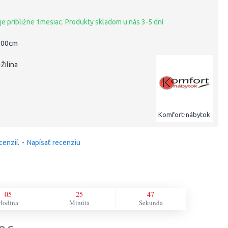
je približne 1mesiac. Produkty skladom u nás 3-5 dní
200cm
Žilina
Komfort-nábytok
cenzií.
-
Napísať recenziu
05
25
46
Hodina
Minúta
Sekunda