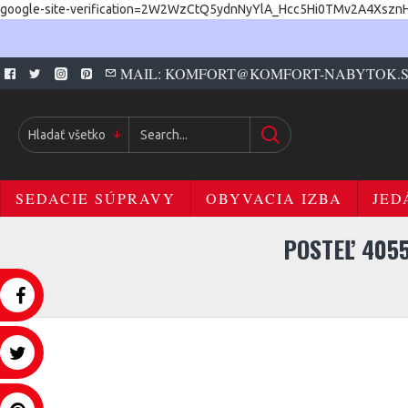
google-site-verification=2W2WzCtQ5ydnNyYlA_Hcc5Hi0TMv2A4Xszn
MAIL: KOMFORT@KOMFORT-NABYTOK.
Hladať všetko
SEDACIE SÚPRAVY
OBYVACIA IZBA
JED
POSTEĽ 405