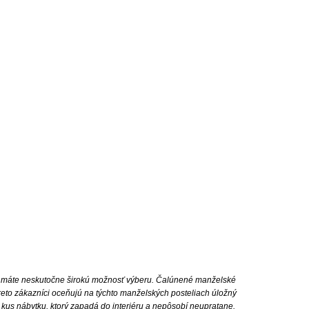
 že máte neskutočne širokú možnosť výberu. Čalúnené manželské
reto zákazníci oceňujú na týchto manželských posteliach úložný
kus nábytku, ktorý zapadá do interiéru a nepôsobí neupratane.