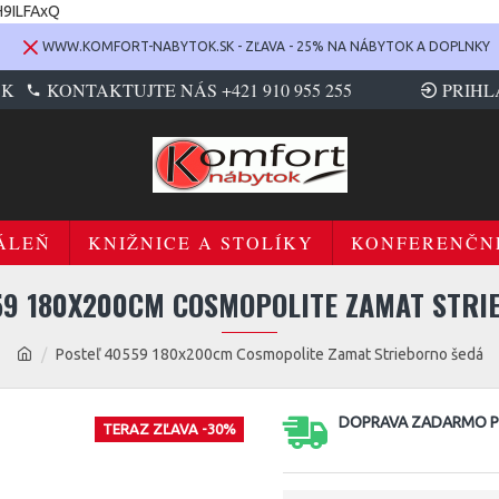
H9ILFAxQ
WWW.KOMFORT-NABYTOK.SK - ZĽAVA - 25% NA NÁBYTOK A DOPLNKY
SK
KONTAKTUJTE NÁS +421 910 955 255
PRIHL
ÁLEŇ
KNIŽNICE A STOLÍKY
KONFERENČN
59 180X200CM COSMOPOLITE ZAMAT STRI
Posteľ 40559 180x200cm Cosmopolite Zamat Strieborno šedá
DOPRAVA ZADARMO PR
TERAZ ZĽAVA -30%