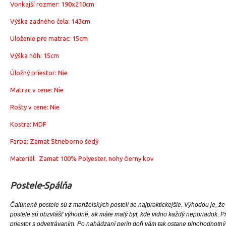
Vonkajší rozmer: 190x210cm
Výška zadného čela: 143cm
Uloženie pre matrac: 15cm
Výška nôh: 15cm
Úložný priestor: Nie
Matrac v cene: Nie
Rošty v cene: Nie
Kostra: MDF
Farba: Zamat Strieborno šedý
Materiál: Zamat 100% Polyester, nohy čierny kov
Postele-Spálňa
Čalúnené postele sú z manželských postelí tie najpraktickejšie. Výhodou je,
postele sú obzvlášť výhodné, ak máte malý byt, kde vidno každý neporiadok. P
priestor s odvetrávaním. Po nahádzaní perín doň vám tak ostane plnohodnotný 