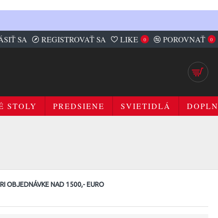
ÁSIŤ SA
REGISTROVAŤ SA
LIKE
POROVNAŤ
0
0
É STOLY
PREDSIENE
SVIETIDLÁ
DOPL
I OBJEDNÁVKE NAD 1500,- EURO