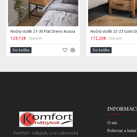
Nočný stolík 21-30 Flat Drevo Acacia
Nočný stolík 22-23 Gobi 
129,15€
172,20€
184,50€
246,00€
Do košíka
Do košíka
INFORMÁC
O nás
Poštovné a balné
Komfort - nábytok, s.r.o. Laborecká