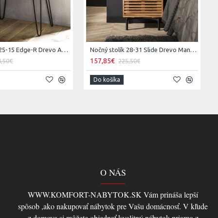
Nočný stolík 25-15 Edge-R Drevo Acacia
Nočný stolík 28-31 Slide Drevo Mango
157,85€
4,50€
225,50€
Do košíka
O NÁS
WWW.KOMFORT-NABYTOK.SK Vám prináša lepší
spôsob ,ako nakupovať nábytok pre Vašu domácnosť. V kľude
z domova si môžete objednať kvalitný nábytok priamo z