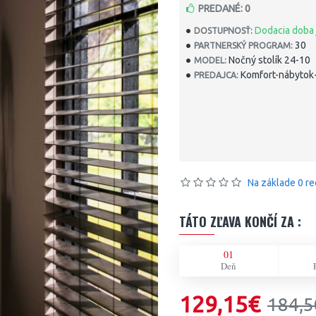
PREDANÉ: 0
Dodacia doba 
DOSTUPNOSŤ:
30
PARTNERSKÝ PROGRAM:
Nočný stolík 24-10
MODEL:
Komfort-nábytok-
PREDAJCA:
Na základe 0 re
TÁTO ZĽAVA KONČÍ ZA :
01
Deň
129,15€
184,5