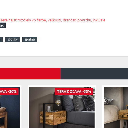
te nájsť rozdiely vo farbe, veľkosti, drsnosti povrchu, inklúzie
é
stolíky
spálňa
AVA -30%
TERAZ ZĽAVA -30%