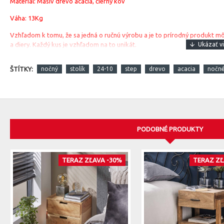
Materiál: Masív drevo acacia, čierny kov
Váha: 13Kg
Vzhľadom k tomu, že sa jedná o ručnú výrobu a je to prírodný produkt môže
a diery. Každý kus je vzhľadom na to unikát.
ŠTÍTKY:
nočný
stolík
24-10
step
drevo
acacia
nočn
PODOBNÉ PRODUKTY
TERAZ ZĽAVA -30%
TERAZ ZĽ