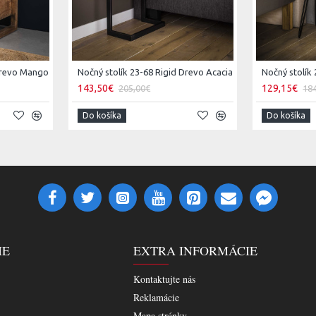
Drevo Mango
Nočný stolík 23-68 Rigid Drevo Acacia
143,50€
129,15€
205,00€
18
Do košíka
Do košíka
IE
EXTRA INFORMÁCIE
Kontaktujte nás
Reklamácie
Mapa stránky