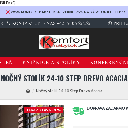
H9ILFAxQ
WWW.KOMFORT-NABYTOK.SK - ZĽAVA - 25% NA NÁBYTOK A DOPLNKY
SK
KONTAKTUJTE NÁS +421 910 955 255
PRIHL
ÁLEŇ
KNIŽNICE A STOLÍKY
KONFERENČN
NOČNÝ STOLÍK 24-10 STEP DREVO ACACIA
Nočný stolík 24-10 Step Drevo Acacia
DOPRAVA ZADARMO PR
TERAZ ZĽAVA -30%