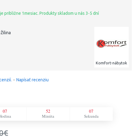
je približne 1mesiac. Produkty skladom u nás 3-5 dní
Žilina
Komfort-nábytok
cenzií.
-
Napísať recenziu
07
52
06
Hodina
Minúta
Sekunda
0€