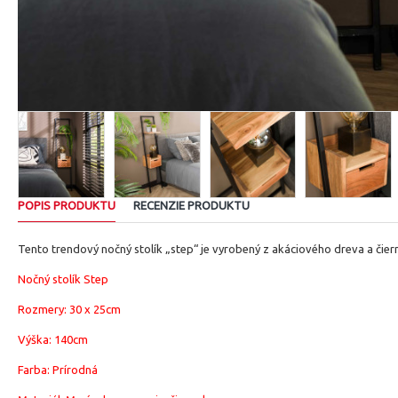
POPIS PRODUKTU
RECENZIE PRODUKTU
Tento trendový nočný stolík „step“ je vyrobený z akáciového dreva a čie
Nočný stolík Step
Rozmery:
30 x 25
cm
Výška: 140cm
Farba: Prírodná