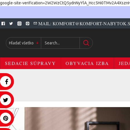
google-site-verification=2W2WzCtQ5ydnNyYlA_Hcc5Hi0TMv2A4Xszn
MAIL: KOMFORT@KOMFORT-NABYTOK.
Hladať všetko
SEDACIE SÚPRAVY
OBYVACIA IZBA
JED