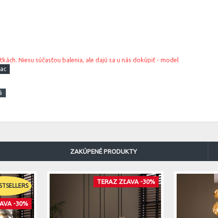
kách. Niesu súčasťou balenia, ale dajú sa u nás dokúpiť - model
á
ZAKÚPENÉ PRODUKTY
TERAZ ZĽAVA -30%
STSELLERS
AVA -30%