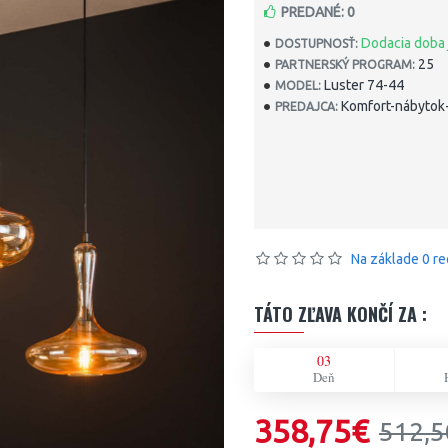
PREDANÉ: 0
Dodacia doba 
DOSTUPNOSŤ:
25
PARTNERSKÝ PROGRAM:
Luster 74-44
MODEL:
Komfort-nábytok-
PREDAJCA:
Na základe 0 re
TÁTO ZĽAVA KONČÍ ZA :
03
Deň
358,75€
512,5