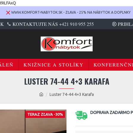
H9ILFAxQ
WWW.KOMFORT-NABYTOK.SK - ZĽAVA - 25% NA NÁBYTOK A DOPLNKY
SK
KONTAKTUJTE NÁS +421 910 955 255
PRIHL
ÁLEŇ
KNIŽNICE A STOLÍKY
KONFERENČN
LUSTER 74-44 4+3 KARAFA
Luster 74-44 4+3 Karafa
DOPRAVA ZADARMO PR
TERAZ ZĽAVA -30%