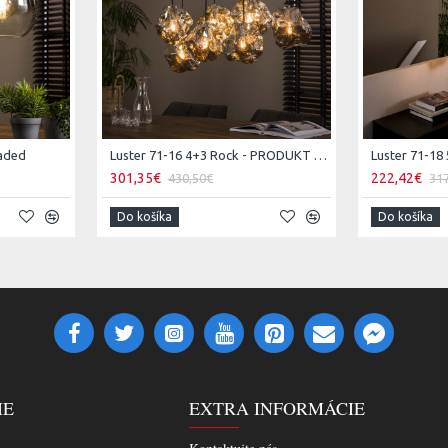
haded
Luster 71-16 4+3 Rock - PRODUKT JE SKLADOM U NÁS - 1Ks
Luster 71-18
301,35€
222,42€
430,50€
31
Do košíka
Do košíka
IE
EXTRA INFORMÁCIE