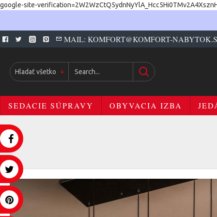
google-site-verification=2W2WzCtQ5ydnNyYlA_Hcc5Hi0TMv2A4Xszn
MAIL: KOMFORT@KOMFORT-NABYTOK.
Hladať všetko
SEDACIE SÚPRAVY
OBYVACIA IZBA
JED