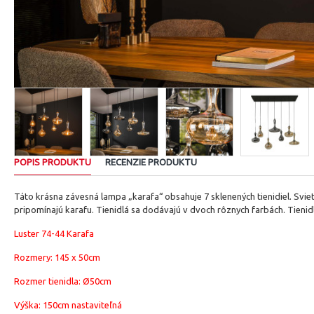
POPIS PRODUKTU
RECENZIE PRODUKTU
Táto krásna závesná lampa „karafa“ obsahuje 7 sklenených tienidiel.
Sviet
pripomínajú karafu.
Tienidlá sa dodávajú v dvoch rôznych farbách.
Tienid
Luster 74-44 Karafa
Rozmery:
145 x 50cm
Rozmer tienidla: Ø50cm
Výška: 150cm nastaviteľná