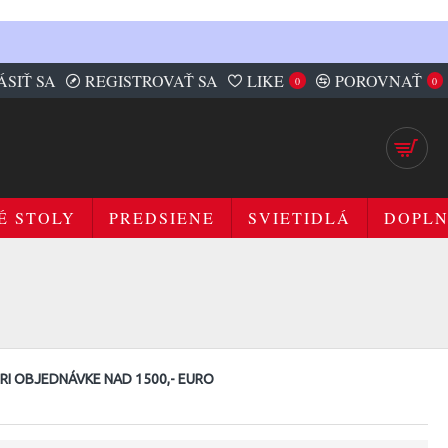
ÁSIŤ SA
REGISTROVAŤ SA
LIKE
POROVNAŤ
0
0
É STOLY
PREDSIENE
SVIETIDLÁ
DOPL
I OBJEDNÁVKE NAD 1500,- EURO