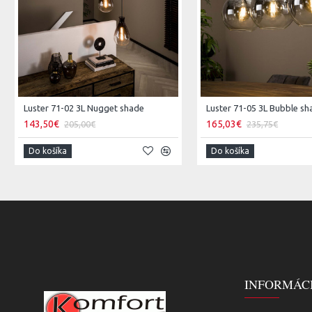
Luster 71-02 3L Nugget shade
Luster 71-05 3L Bubble s
143,50€
165,03€
205,00€
235,75€
Do košíka
Do košíka
INFORMÁC