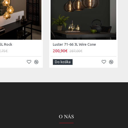
 5L Rock
Luster 71-66 3L Wire Cone
200,90€
7,75€
287,00€
Do košíka
O NÁS