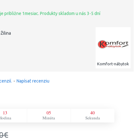
je približne 1mesiac. Produkty skladom u nás 3-5 dní
Žilina
Komfort-nábytok
cenzií.
-
Napísať recenziu
13
05
39
Hodina
Minúta
Sekunda
0€