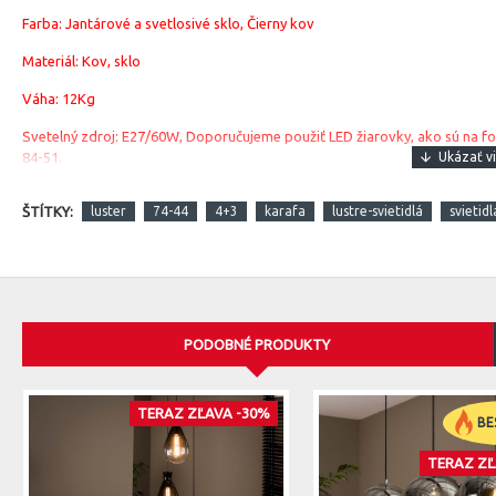
Farba: Jantárové a svetlosivé sklo, Čierny kov
Materiál: Kov, sklo
Váha: 12Kg
Svetelný zdroj: E27/60W, Doporučujeme použiť LED žiarovky, ako sú na fot
84-51.
ŠTÍTKY:
luster
74-44
4+3
karafa
lustre-svietidlá
svietidl
PODOBNÉ PRODUKTY
TERAZ ZĽAVA -30%
BE
TERAZ ZĽ