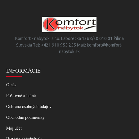
Komfort - nábytok, s.r.o. Laborecká 1368/20 010 01 Žilina
Slovakia Tel: +421 910 955 255 Mail: komfort@komfort-
nabytok.sk
INFORMÁCIE
O nás
Poštovné a balné
Ochrana osobných údajov
Obchodné podmienky
Môj účet
História objednávok