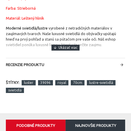
Farba: Strieborná
Materiál: Leštený hliník
Moderné svietidlá/lustre
vyrobené z netradičných materiálov v
zaujímavých tvaroch. Naše luxusné svietidlá do obývačky upútajú
hneď na prvý pohľad a stanú sa pútačom pre vaše oči. Náš eshop
svietidiel ponúka luxusné lampy, ktoré vás určite zaujmu.
RECENZIE PRODUKTU
ŠTÍTKY:
luster
39096
royal
70cm
lustre-svietidlá
svietidlá
PODOBNÉ PRODUKTY
NAJNOVŠIE PRODUKTY