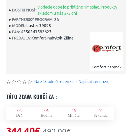
Dodacia doba je približne 1mesiac. Produkty
DOSTUPNOSŤ:
skladom u nás 3-5 dní
25
PARTNERSKÝ PROGRAM:
Luster 39095
MODEL:
4250243582627
EAN:
Komfort-nábytok-Žilina
PREDAJCA:
Komfort-nábytok
Na základe 0 recenzií.
-
Napísať recenziu
TÁTO ZĽAVA KONČÍ ZA :
02
06
46
50
Deň
Hodina
Minúta
Sekunda
344,40€
492,00€