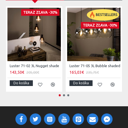
TERAZ ZĽAVA -30%
BESTSELLERS
TERAZ ZĽAVA -30%
Luster 71-02 3L Nugget shade
Luster 71-05 3L Bubble shaded
143,50€
165,03€
205,00€
235,75€
Do košíka
Do košíka