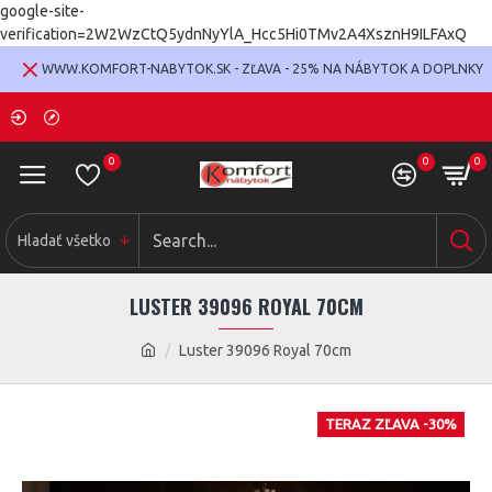
google-site-
verification=2W2WzCtQ5ydnNyYlA_Hcc5Hi0TMv2A4XsznH9ILFAxQ
WWW.KOMFORT-NABYTOK.SK - ZĽAVA - 25% NA NÁBYTOK A DOPLNKY
0
0
0
Hladať všetko
LUSTER 39096 ROYAL 70CM
Luster 39096 Royal 70cm
TERAZ ZĽAVA -30%