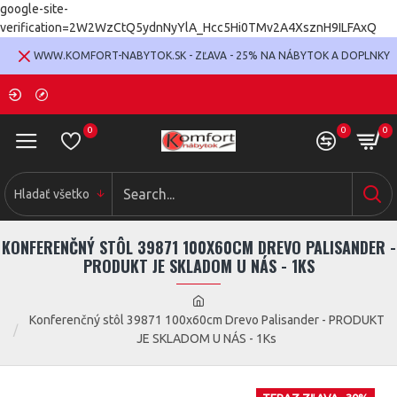
google-site-
verification=2W2WzCtQ5ydnNyYlA_Hcc5Hi0TMv2A4XsznH9ILFAxQ
WWW.KOMFORT-NABYTOK.SK - ZĽAVA - 25% NA NÁBYTOK A DOPLNKY
0
0
0
Hladať všetko
KONFERENČNÝ STÔL 39871 100X60CM DREVO PALISANDER -
PRODUKT JE SKLADOM U NÁS - 1KS
Konferenčný stôl 39871 100x60cm Drevo Palisander - PRODUKT
JE SKLADOM U NÁS - 1Ks