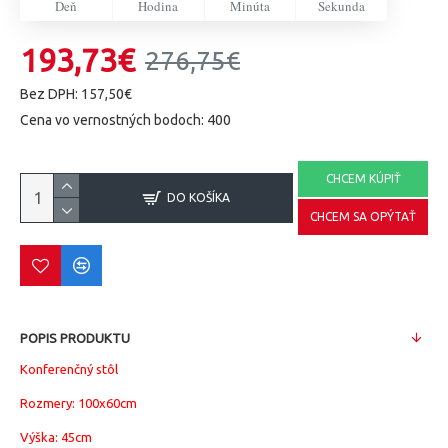
Deň
Hodina
Minúta
Sekunda
193,73€
276,75€
Bez DPH: 157,50€
Cena vo vernostných bodoch: 400
CHCEM KÚPIŤ
DO KOŠÍKA
CHCEM SA OPÝTAŤ
POPIS PRODUKTU
Konferenčný stôl
Rozmery: 100x60cm
Výška: 45cm