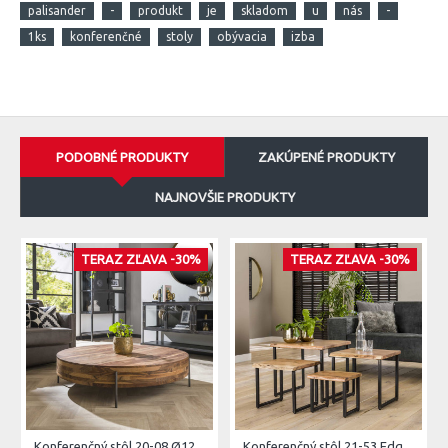
palisander
-
produkt
je
skladom
u
nás
-
1ks
konferenčné
stoly
obývacia
izba
PODOBNÉ PRODUKTY
ZAKÚPENÉ PRODUKTY
NAJNOVŠIE PRODUKTY
TERAZ ZĽAVA -30%
TERAZ ZĽAVA -30%
Konferenčný stôl 20-08 Ø120cm Daytona Drevo Orech-Saja
Konferenčný stôl 21-53 Edge 50x50cm 4-set Drevo Acacia