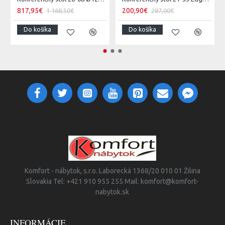
817,95€
200,90€
1 168,50€
287,00€
Do košíka
Do košíka
Komfort - nábytok, s.r.o. Laborecká 1368/20 010 01 Žilina
Slovakia Tel: +421 910 955 255 Mail: komfort@komfort-
nabytok.sk
INFORMÁCIE