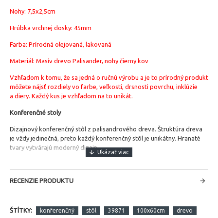
Nohy: 7,5x2,5cm
Hrúbka vrchnej dosky: 45mm
Farba: Prírodná olejovaná, lakovaná
Materiál: Masív drevo Palisander, nohy čierny kov
Vzhľadom k tomu, že sa jedná o ručnú výrobu a je to prírodný produkt
môžete nájsť rozdiely vo farbe, veľkosti, drsnosti povrchu, inklúzie
a diery. Každý kus je vzhľadom na to unikát.
Konferenčné stoly
Dizajnový konferenčný stôl z palisandrového dreva. Štruktúra dreva
je vždy jedinečná, preto každý konferenčný stôl je unikátny. Hranaté
tvary vytvárajú moderný dizajn.
RECENZIE PRODUKTU
ŠTÍTKY:
konferenčný
stôl
39871
100x60cm
drevo