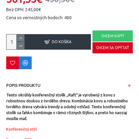
Bez DPH: 245,00€
Cena vo vernostných bodoch: 400
CHCEM KÚPIŤ
DO KOŠÍKA
CHCEM SA OPÝTAŤ
POPIS PRODUKTU
Tento okrúhly konferenčný stolík „Raft“ je vyrobený z kovu s
robustnou doskou z tvrdého dreva.
Kombinácia kovu a robustného
tvrdého dreva vytvára trendy a odolný vzhľad.
Tento konferenčný
stolík sa ľahko kombinuje v rámci rôznych štýlov, a preto ho naozaj
musíte mať.
Konferenčný stôl