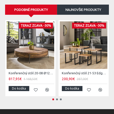
PODOBNÉ PRODUKTY
NAJNOVŠIE PRODUKTY
TERAZ ZĽAVA -30%
TERAZ ZĽAVA -30%
Konferenčný stôl 20-08 Ø120cm Daytona Drevo Orech-Saja
Konferenčný stôl 21-53 Edge 50x50cm 4-set Drevo Acacia
817,95€
200,90€
1 168,50€
287,00€
Do košíka
Do košíka