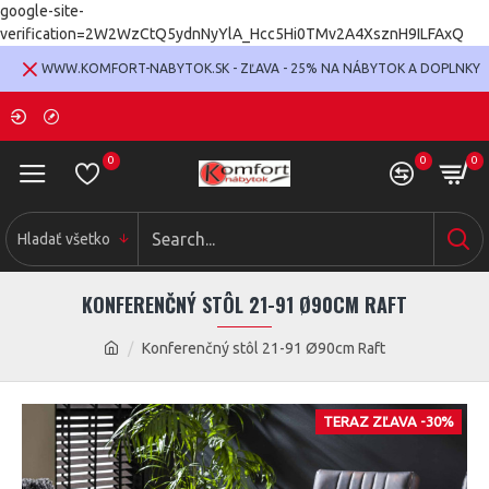
google-site-
verification=2W2WzCtQ5ydnNyYlA_Hcc5Hi0TMv2A4XsznH9ILFAxQ
WWW.KOMFORT-NABYTOK.SK - ZĽAVA - 25% NA NÁBYTOK A DOPLNKY
0
0
0
Hladať všetko
KONFERENČNÝ STÔL 21-91 Ø90CM RAFT
Konferenčný stôl 21-91 Ø90cm Raft
TERAZ ZĽAVA -30%