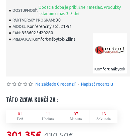
Dodacia doba je približne 1mesiac. Produkty
DOSTUPNOSŤ:
skladom u nás 3-5 dní
30
PARTNERSKÝ PROGRAM:
Konferenčný stôl 21-91
MODEL:
8586025420280
EAN:
Komfort-nábytok-Žilina
PREDAJCA:
Komfort-nábytok
Na základe 0 recenzií.
-
Napísať recenziu
TÁTO ZĽAVA KONČÍ ZA :
01
11
07
13
Deň
Hodina
Minúta
Sekunda
301,35€
430,50€