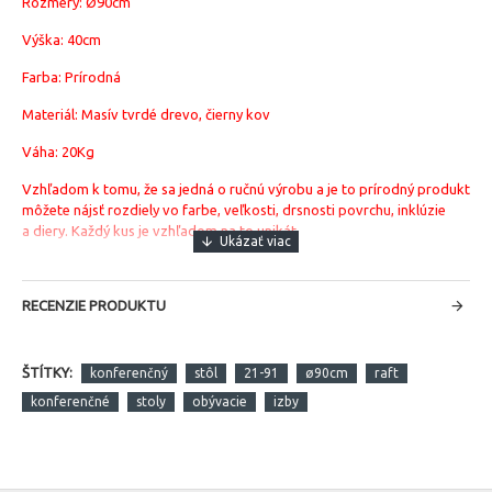
Rozmery:
Ø90
cm
Výška: 40cm
Farba: Prírodná
Materiál: Masív tvrdé drevo, čierny kov
Váha: 20Kg
Vzhľadom k tomu, že sa jedná o ručnú výrobu a je to prírodný produkt
môžete nájsť rozdiely vo farbe, veľkosti, drsnosti povrchu, inklúzie
a diery. Každý kus je vzhľadom na to unikát.
RECENZIE PRODUKTU
ŠTÍTKY:
konferenčný
stôl
21-91
ø90cm
raft
konferenčné
stoly
obývacie
izby