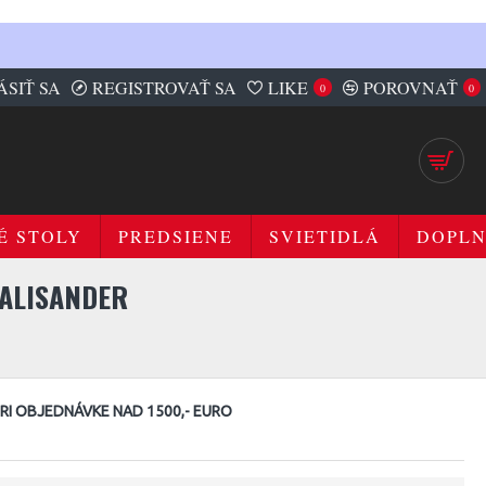
ÁSIŤ SA
REGISTROVAŤ SA
LIKE
POROVNAŤ
0
0
É STOLY
PREDSIENE
SVIETIDLÁ
DOPL
ALISANDER
I OBJEDNÁVKE NAD 1500,- EURO