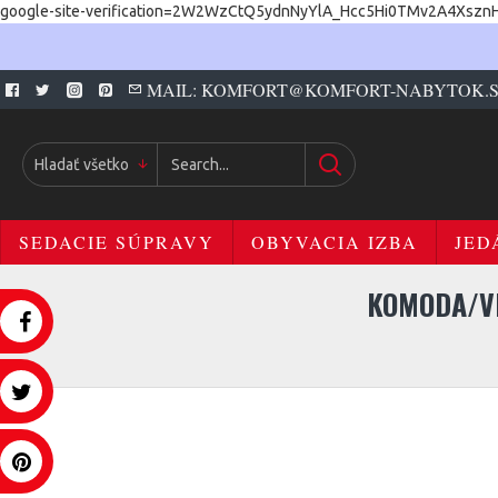
google-site-verification=2W2WzCtQ5ydnNyYlA_Hcc5Hi0TMv2A4Xszn
MAIL: KOMFORT@KOMFORT-NABYTOK.
Hladať všetko
SEDACIE SÚPRAVY
OBYVACIA IZBA
JED
KOMODA/V