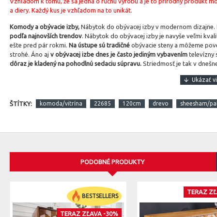
Vzhľadom k tomu, že sa jedná o ručnu výrobu a je to prírodný produkt môže
a diery. Každý kus je vzhľadom na to unikát.
Komody a obývacie izby,
Nábytok do obývacej izby v modernom dizajne. H
podľa najnovších trendov
. Nábytok do obývacej izby je navyše veľmi kval
ešte pred pár rokmi.
Na ústupe sú tradičné
obývacie steny a môžeme pove
strohé. Áno aj
v obývacej izbe dnes je často jediným vybavením
televízny 
dôraz je kladený na pohodlnú sedaciu súpravu.
Striedmosť je tak v dnešne
ŠTÍTKY:
komoda/vitrína
22685
120cm
drevo
sheesham/pal
PODOBNÉ PRODUKTY
TERAZ ZĽ
BESTSELLERS
TERAZ ZĽAVA -30%