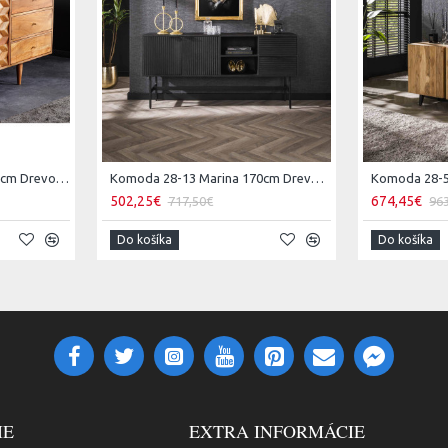
Komoda 43737 Alpine 145cm Drevo Acacia Honey
Komoda 28-13 Marina 170cm Drevo Mango
502,25€
674,45€
717,50€
96
Do košíka
Do košíka
IE
EXTRA INFORMÁCIE