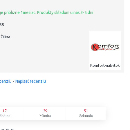
je približne 1mesiac. Produkty skladom u nás 3-5 dní
685
Žilina
Komfort-nábytok
cenzií.
-
Napísať recenziu
17
29
50
Hodina
Minúta
Sekunda