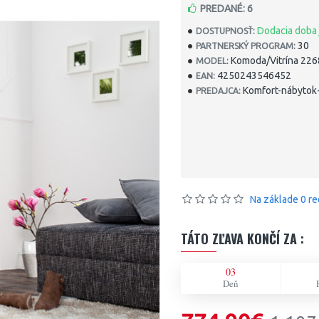
PREDANÉ: 6
Dodacia doba 
DOSTUPNOSŤ:
30
PARTNERSKÝ PROGRAM:
Komoda/Vitrína 22
MODEL:
4250243546452
EAN:
Komfort-nábytok-
PREDAJCA:
Na základe 0 re
TÁTO ZĽAVA KONČÍ ZA :
03
Deň