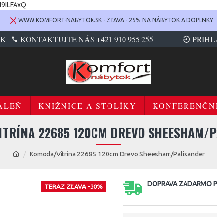
H9ILFAxQ
WWW.KOMFORT-NABYTOK.SK - ZĽAVA - 25% NA NÁBYTOK A DOPLNKY
SK
KONTAKTUJTE NÁS +421 910 955 255
PRIHL
ÁLEŇ
KNIŽNICE A STOLÍKY
KONFERENČN
ITRÍNA 22685 120CM DREVO SHEESHAM/P
Komoda/Vitrína 22685 120cm Drevo Sheesham/Palisander
DOPRAVA ZADARMO PR
TERAZ ZĽAVA -30%