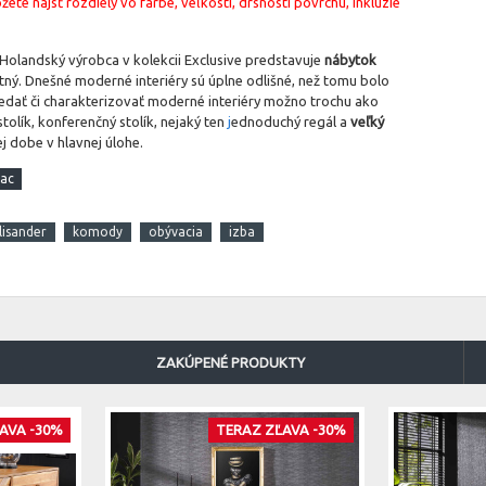
te nájsť rozdiely vo farbe, veľkosti, drsnosti povrchu, inklúzie
olandský výrobca v kolekcii Exclusive predstavuje
nábytok
itný. Dnešné moderné interiéry sú úplne odlišné, než tomu bolo
dať či charakterizovať moderné interiéry možno trochu ako
stolík, konferenčný stolík, nejaký ten
j
ednoduchý regál a
veľký
j dobe v hlavnej úlohe.
isander
komody
obývacia
izba
ZAKÚPENÉ PRODUKTY
AVA -30%
TERAZ ZĽAVA -30%