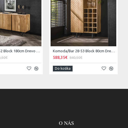
Komoda 28-52 Block 180cm Drevo Acacia
Komoda/Bar 28-53 Block 80cm Drevo Acacia
588,35€
3,50€
840,50€
Do košíka
O NÁS