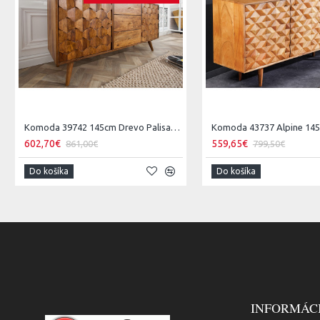
Komoda 39742 145cm Drevo Palisander Retro
602,70€
559,65€
861,00€
799,50€
Do košíka
Do košíka
INFORMÁC