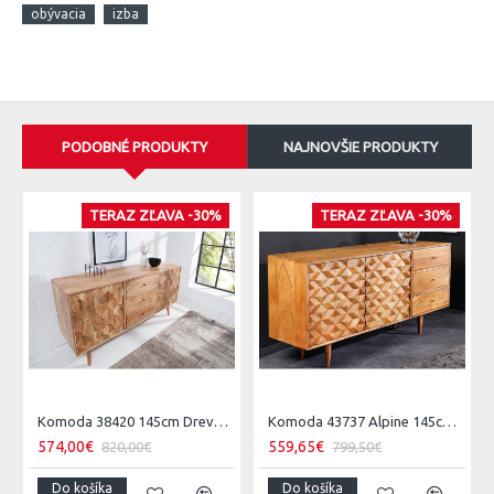
obývacia
izba
PODOBNÉ PRODUKTY
NAJNOVŠIE PRODUKTY
TERAZ ZĽAVA -30%
TERAZ ZĽAVA -30%
Komoda 38420 145cm Drevo Acacia Retro
Komoda 43737 Alpine 145cm Drevo Acacia Honey
574,00€
559,65€
820,00€
799,50€
Do košíka
Do košíka