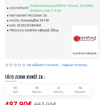
Dodacia doba je približne 1mesiac. Produkty
DOSTUPNOSŤ:
skladom u nás 3-5 dní
30
PARTNERSKÝ PROGRAM:
Komoda/Bar 39740
MODEL:
4250243588469
EAN:
Komfort-nábytok-Žilina
PREDAJCA:
Komfort-nábytok
Na základe 0 recenzií.
-
Napísať recenziu
TÁTO ZĽAVA KONČÍ ZA :
01
03
21
57
Deň
Hodina
Minúta
Sekunda
487,90€
697,00€