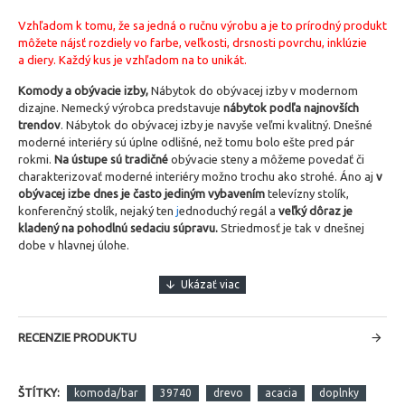
Vzhľadom k tomu, že sa jedná o ručnu výrobu a je to prírodný produkt
môžete nájsť rozdiely vo farbe, veľkosti, drsnosti povrchu, inklúzie
a diery. Každý kus je vzhľadom na to unikát.
Komody a obývacie izby,
Nábytok do obývacej izby v modernom
dizajne. Nemecký výrobca predstavuje
nábytok podľa najnovších
trendov
. Nábytok do obývacej izby je navyše veľmi kvalitný. Dnešné
moderné interiéry sú úplne odlišné, než tomu bolo ešte pred pár
rokmi.
Na ústupe sú tradičné
obývacie steny a môžeme povedať či
charakterizovať moderné interiéry možno trochu ako strohé. Áno aj
v
obývacej izbe dnes je často jediným vybavením
televízny stolík,
konferenčný stolík, nejaký ten
j
ednoduchý regál a
veľký dôraz je
kladený na pohodlnú sedaciu súpravu.
Striedmosť je tak v dnešnej
dobe v hlavnej úlohe.
RECENZIE PRODUKTU
ŠTÍTKY:
komoda/bar
39740
drevo
acacia
doplnky