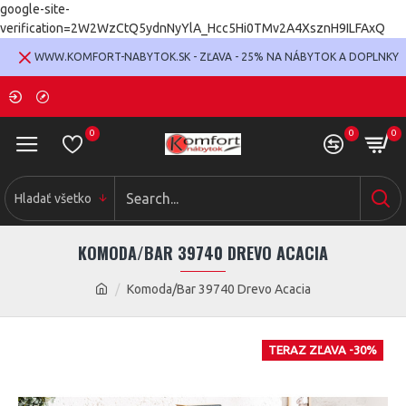
google-site-
verification=2W2WzCtQ5ydnNyYlA_Hcc5Hi0TMv2A4XsznH9ILFAxQ
WWW.KOMFORT-NABYTOK.SK - ZĽAVA - 25% NA NÁBYTOK A DOPLNKY
0
0
0
Hladať všetko
KOMODA/BAR 39740 DREVO ACACIA
Komoda/Bar 39740 Drevo Acacia
TERAZ ZĽAVA -30%