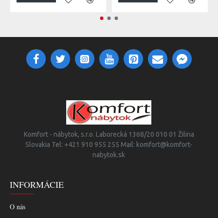
Komfort - nábytok, s.r.o. Laborecká 1368/20 010 01 Žilina
Slovakia Tel: +421 910 955 255 Mail: komfort@komfort-
nabytok.sk
INFORMÁCIE
O nás