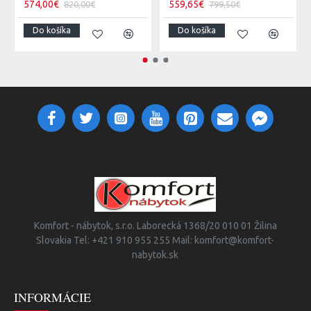
574,00€
559,65€
820,00€
799,50€
Do košíka
Do košíka
Komfort - nábytok, s.r.o. Laborecká 1368/20 010 01 Žilina
Slovakia Tel: +421 910 955 255 Mail: komfort@komfort-
nabytok.sk
INFORMÁCIE