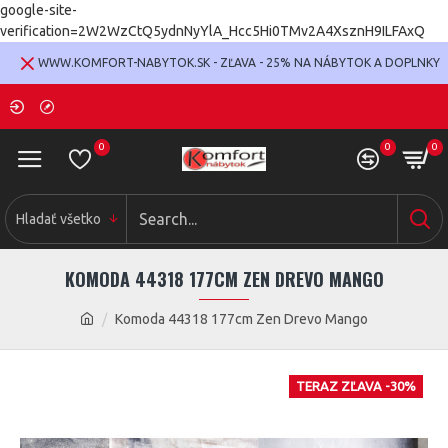
google-site-
verification=2W2WzCtQ5ydnNyYlA_Hcc5Hi0TMv2A4XsznH9ILFAxQ
WWW.KOMFORT-NABYTOK.SK - ZĽAVA - 25% NA NÁBYTOK A DOPLNKY
0
0
0
Hladať všetko
KOMODA 44318 177CM ZEN DREVO MANGO
Komoda 44318 177cm Zen Drevo Mango
TERAZ ZĽAVA -30%