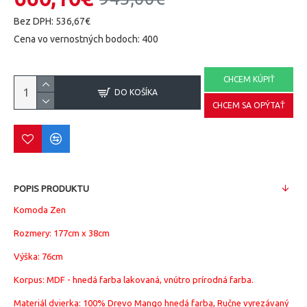
Bez DPH: 536,67€
Cena vo vernostných bodoch: 400
CHCEM KÚPIŤ
DO KOŠÍKA
CHCEM SA OPÝTAŤ
POPIS PRODUKTU
Komoda Zen
Rozmery:
177cm x 38cm
Výška: 76cm
Korpus: MDF - hnedá farba lakovaná, vnútro prírodná farba.
Materiál dvierka: 100%
Drevo Mango hnedá farba, Ručne vyrezávaný