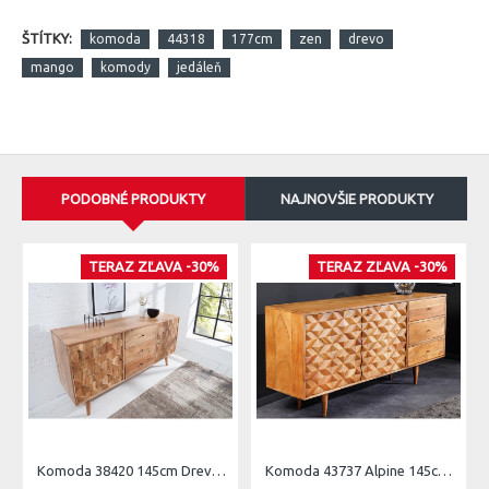
ŠTÍTKY:
komoda
44318
177cm
zen
drevo
mango
komody
jedáleň
PODOBNÉ PRODUKTY
NAJNOVŠIE PRODUKTY
TERAZ ZĽAVA -30%
TERAZ ZĽAVA -30%
Komoda 38420 145cm Drevo Acacia Retro
Komoda 43737 Alpine 145cm Drevo Acacia Honey