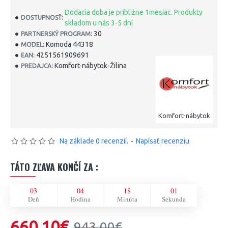
Dodacia doba je približne 1mesiac. Produkty
DOSTUPNOSŤ:
skladom u nás 3-5 dní
30
PARTNERSKÝ PROGRAM:
Komoda 44318
MODEL:
4251561909691
EAN:
Komfort-nábytok-Žilina
PREDAJCA:
Komfort-nábytok
Na základe 0 recenzií.
-
Napísať recenziu
TÁTO ZĽAVA KONČÍ ZA :
03
04
17
60
Deň
Hodina
Minúta
Sekunda
660,10€
943,00€