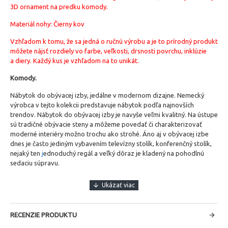
3D ornament na predku komody.
Materiál nohy: Čierny kov
Vzhľadom k tomu, že sa jedná o ručnú výrobu a je to prírodný produkt
môžete nájsť rozdiely vo farbe, veľkosti, drsnosti povrchu, inklúzie
a diery. Každý kus je vzhľadom na to unikát.
Komody.
Nábytok do obývacej izby, jedálne v modernom dizajne. Nemecký
výrobca v tejto kolekcii predstavuje nábytok podľa najnovších
trendov. Nábytok do obývacej izby je navyše veľmi kvalitný. Na ústupe
sú tradičné obývacie steny a môžeme povedať či charakterizovať
moderné interiéry možno trochu ako strohé. Áno aj v obývacej izbe
dnes je často jediným vybavením televízny stolík, konferenčný stolík,
nejaký ten
j
ednoduchý regál a veľký dôraz je kladený na pohodlnú
sedaciu súpravu.
RECENZIE PRODUKTU