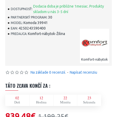
Dodacia doba je približne 1mesiac. Produkty
DOSTUPNOSŤ:
skladom u nás 3-5 dní
30
PARTNERSKÝ PROGRAM:
Komoda 39941
MODEL:
4250243590400
EAN:
Komfort-nábytok-Žilina
PREDAJCA:
Komfort-nábytok
Na základe 0 recenzií.
-
Napísať recenziu
TÁTO ZĽAVA KONČÍ ZA :
02
12
22
23
Deň
Hodina
Minúta
Sekunda
839,48€
1 199,25€