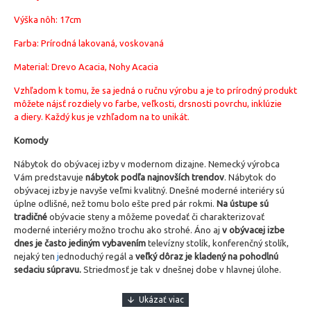
Výška nôh: 17cm
Farba: Prírodná lakovaná, voskovaná
Material:
Drevo Acacia, Nohy Acacia
Vzhľadom k tomu, že sa jedná o ručnu výrobu a je to prírodný produkt
môžete nájsť rozdiely vo farbe, veľkosti, drsnosti povrchu, inklúzie
a diery. Každý kus je vzhľadom na to unikát.
Komody
Nábytok do obývacej izby v modernom dizajne. Nemecký výrobca
Vám predstavuje
nábytok podľa najnovších trendov
. Nábytok do
obývacej izby je navyše veľmi kvalitný. Dnešné moderné interiéry sú
úplne odlišné, než tomu bolo ešte pred pár rokmi.
Na ústupe sú
tradičné
obývacie steny a môžeme povedať či charakterizovať
moderné interiéry možno trochu ako strohé. Áno aj
v obývacej izbe
dnes je často jediným vybavením
televízny stolík, konferenčný stolík,
nejaký ten
j
ednoduchý regál a
veľký dôraz je kladený na pohodlnú
sedaciu súpravu.
Striedmosť je tak v dnešnej dobe v hlavnej úlohe.