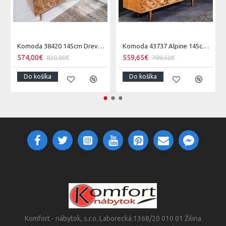
Komoda 38420 145cm Drevo Acacia Retro
Komoda 43737 Alpine 145cm Drevo Acacia Honey
574,00€
559,65€
820,00€
799,50€
Do košíka
Do košíka
Komfort - nábytok, s.r.o. Laborecká 1368/20 010 01 Žilina