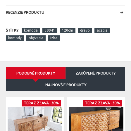
RECENZIE PRODUKTU
ŠTÍTKY:
komoda
39941
120cm
drevo
acacia
komody
obývacia
izba
PODOBNÉ PRODUKTY
ZAKÚPENÉ PRODUKTY
NAJNOVŠIE PRODUKTY
TERAZ ZĽAVA -30%
TERAZ ZĽAVA -30%