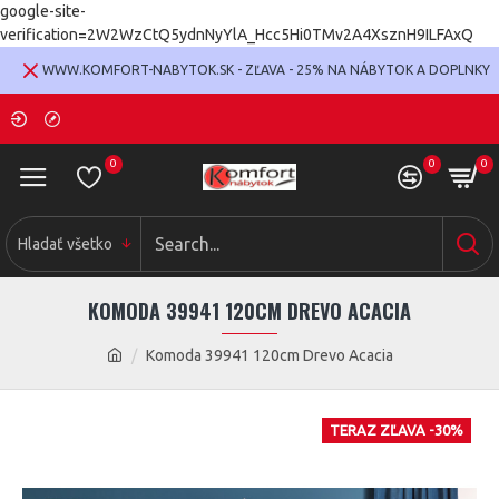
google-site-
verification=2W2WzCtQ5ydnNyYlA_Hcc5Hi0TMv2A4XsznH9ILFAxQ
WWW.KOMFORT-NABYTOK.SK - ZĽAVA - 25% NA NÁBYTOK A DOPLNKY
0
0
0
Hladať všetko
KOMODA 39941 120CM DREVO ACACIA
Komoda 39941 120cm Drevo Acacia
TERAZ ZĽAVA -30%