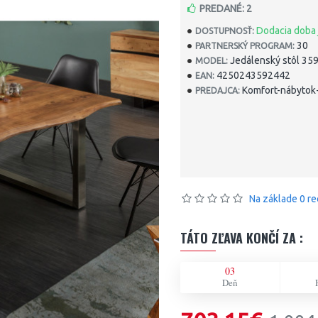
PREDANÉ: 2
Dodacia doba 
DOSTUPNOSŤ:
30
PARTNERSKÝ PROGRAM:
Jedálenský stôl 35
MODEL:
4250243592442
EAN:
Komfort-nábytok-
PREDAJCA:
Na základe 0 re
TÁTO ZĽAVA KONČÍ ZA :
03
Deň