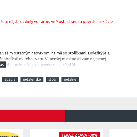
te nájsť rozdiely vo farbe, veľkosti, drsnosti povrchu, inklúzie
ť s vašim ostatným nábytkom, najmä so stoličkami. Dôležitý je aj
ôl
obdĺžnikovitého tvaru. V menšej miestnosti vám najmenej
stôl s možnosťou rozloženia na väčší stôl.
acacia
jedálenské
stoly
jedálne
TERAZ ZĽAVA -30%