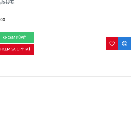
,50€
400
CHCEM KÚPIŤ
CHCEM SA OPÝTAŤ