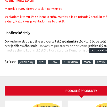
Rozmer nohy: 8x4cm
Materiál: 100% drevo Acacia - nohy nerez
Vzhľadom k tomu, že sa jedná o ručnu výrobu a je to prírodný produkt môže
a diery. Každý kus je vzhľadom na to unikát.
Jedálenské stoly
Do kuchyne alebo jedálne si vyberte taký
jedálenský stôl
, ktorý bude ladi
tvar
jedálenského stola
. Do väčších priestorov odporúčame j
edálenský st
miesta zaberie kuchynský stôl v tvare štvorca. Kompromisom je kuchynský 
ŠTÍTKY:
jedálenský
stôl
35945
180x90cm
masív
drevo
PODOBNÉ PRODUKTY