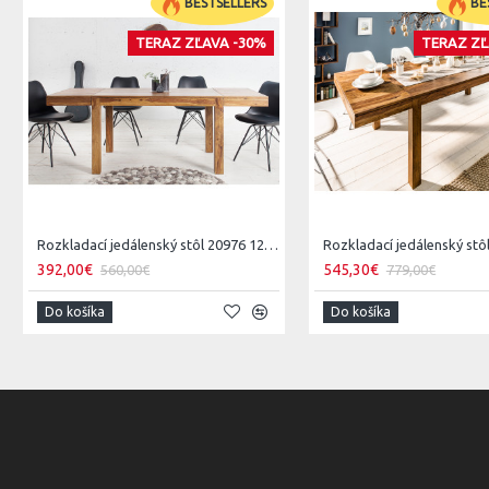
BESTSELLERS
BE
TERAZ ZĽAVA -30%
TERAZ ZĽ
Rozkladací jedálenský stôl 20976 120/200x80cm Masív drevo Palisander
392,00€
545,30€
560,00€
779,00€
Do košíka
Do košíka