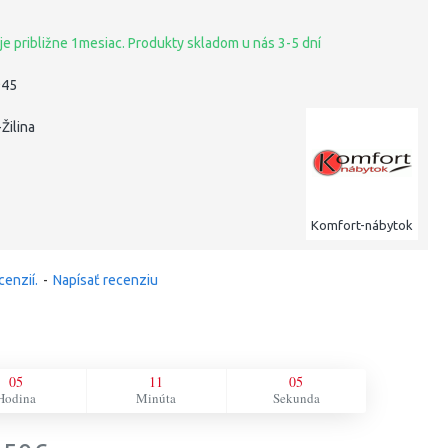
je približne 1mesiac. Produkty skladom u nás 3-5 dní
945
Žilina
Komfort-nábytok
cenzií.
-
Napísať recenziu
05
11
04
Hodina
Minúta
Sekunda