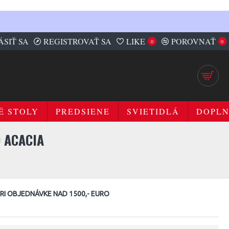
ÁSIŤ SA
REGISTROVAŤ SA
LIKE
POROVNAŤ
0
0
É STOLY
PREDSIENE
SVIETIDLÁ
DOPL
 ACACIA
I OBJEDNÁVKE NAD 1500,- EURO