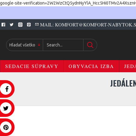
google-site-verification=2W2WzCtQ5ydnNyYlA_Hcc5Hi0TMv2A4Xszn
MAIL: KOMFORT@KOMFORT-NABYTOK.
Hladať všetko
SEDACIE SÚPRAVY
OBYVACIA IZBA
JED
JEDÁLE