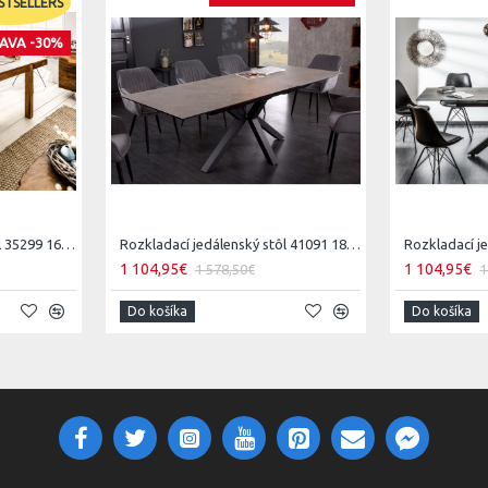
STSELLERS
AVA -30%
Rozkladací jedálenský stôl 35299 160/240x100cm Masív drevo Palisander
Rozkladací jedálenský stôl 41091 180/225x90cm Betón keramika
1 104,95€
1 104,95€
1 578,50€
1
Do košíka
Do košíka