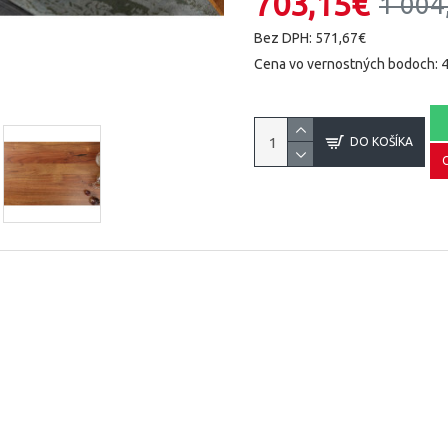
703,15€
1 004
Bez DPH: 571,67€
Cena vo vernostných bodoch: 
DO KOŠÍKA