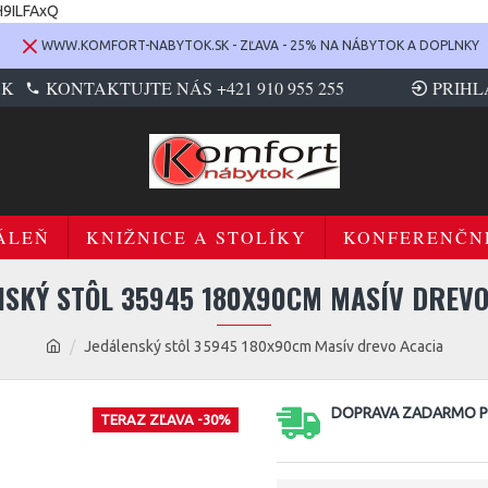
H9ILFAxQ
WWW.KOMFORT-NABYTOK.SK - ZĽAVA - 25% NA NÁBYTOK A DOPLNKY
SK
KONTAKTUJTE NÁS +421 910 955 255
PRIHL
ÁLEŇ
KNIŽNICE A STOLÍKY
KONFERENČN
NSKÝ STÔL 35945 180X90CM MASÍV DREVO
Jedálenský stôl 35945 180x90cm Masív drevo Acacia
DOPRAVA ZADARMO PR
TERAZ ZĽAVA -30%