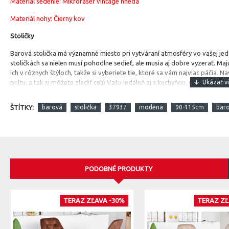
Materiál sedenie: Mikrofaser vintage hnedá
Materiál nohy: Čierny kov
Stoličky
Barová stolička má významné miesto pri vytváraní atmosféry vo vašej je
stoličkách sa nielen musí pohodlne sedieť, ale musia aj dobre vyzerať. M
ich v rôznych štýloch, takže si vyberiete tie, ktoré sa vám najviac páčia.
pultu, a tak si môžete zladiť celú Vašu jedáleň aj s kuchyňou, prípadne s 
ŠTÍTKY:
barová
stolička
37937
modena
90-115cm
bar
PODOBNÉ PRODUKTY
TERAZ ZĽAVA -30%
TERAZ ZĽ