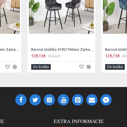
Barová stolička 41958 Milano Zamat Champange
Barová stolička 41957 Milano Zamat Šedá
129,15€
129,15€
184,50€
18
Do košíka
Do košíka
IE
EXTRA INFORMÁCIE