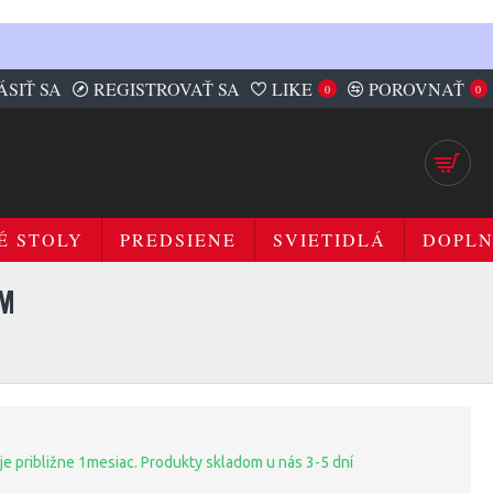
ÁSIŤ SA
REGISTROVAŤ SA
LIKE
POROVNAŤ
0
0
É STOLY
PREDSIENE
SVIETIDLÁ
DOPL
CM
je približne 1mesiac. Produkty skladom u nás 3-5 dní