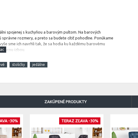
dálni spojenej s kuchyňou a barovým pultom.
Na barových
ajú správne rozmery, a preto sa budete cítiť pohodlne. Ponúkame
 Navyše sme ich navrhli tak, že sa hodia ku každému barovému
obývacou izbou.
ové
stoličky
jedálne
ZAKÚPENÉ PRODUKTY
AVA -30%
TERAZ ZĽAVA -30%