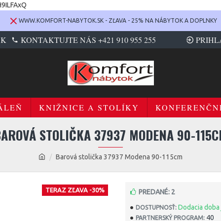
H9ILFAxQ
WWW.KOMFORT-NABYTOK.SK - ZĽAVA - 25% NA NÁBYTOK A DOPLNKY
SK
KONTAKTUJTE NÁS +421 910 955 255
PRIHL
ÁLEŇ
KNIŽNICE A STOLÍKY
KONFERENČN
AROVÁ STOLIČKA 37937 MODENA 90-115
Barová stolička 37937 Modena 90-115cm
TERAZ ZĽAVA -30%
PREDANÉ: 2
Dodacia doba 
DOSTUPNOSŤ:
40
PARTNERSKÝ PROGRAM: