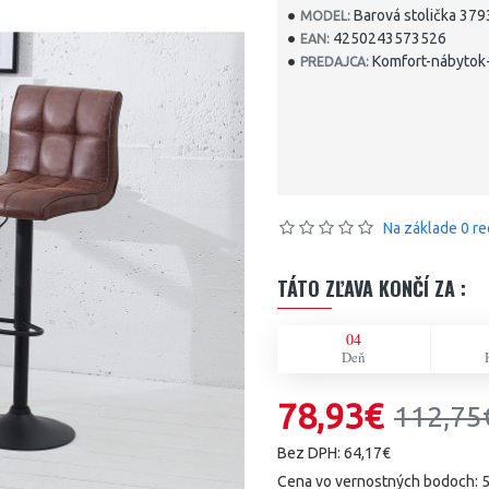
Barová stolička 379
MODEL:
4250243573526
EAN:
Komfort-nábytok-
PREDAJCA:
Na základe 0 re
TÁTO ZĽAVA KONČÍ ZA :
04
Deň
78,93€
112,75
Bez DPH: 64,17€
Cena vo vernostných bodoch: 