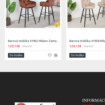
Barová stolička 41962 Milano Zamat Hnedá
129,15€
129,15€
184,50€
184,50€
Do košíka
Do košíka
INFORMÁC