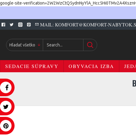
google-site-verification=2W2WzCtQ5ydnNyYlA_Hcc5Hi0TMv2A4Xszn
MAIL: KOMFORT@KOMFORT-NABYTOK.
Hladať všetko
SEDACIE SÚPRAVY
OBYVACIA IZBA
JED
B