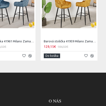
Barová stolička 41961 Milano Zamat Petrol
Barová stolička 41959 Milano Zamat Žltá
129,15€
4,50€
184,50€
Do košíka
O NÁS