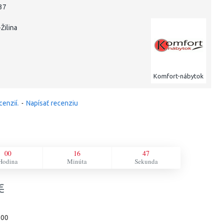
37
Žilina
Komfort-nábytok
cenzií.
-
Napísať recenziu
00
16
46
Hodina
Minúta
Sekunda
€
500